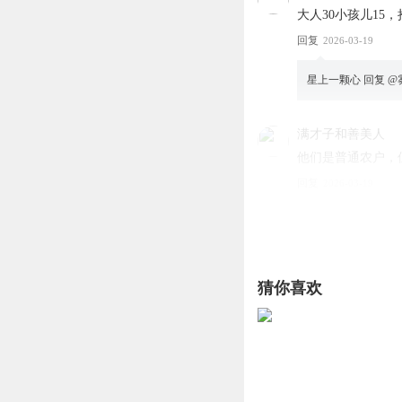
大人30小孩儿15
回复
2026-03-19
星上一颗心
回复 @
满才子和善美人
他们是普通农户，
回复
2026-03-19
s4hcorpo0ltm1v9hpc
给他们都干掉，东
回复
2026-03-19
猜你喜欢
对舞染笙语_姣气
晚霞村的人也是杀
回复
2026-03-19