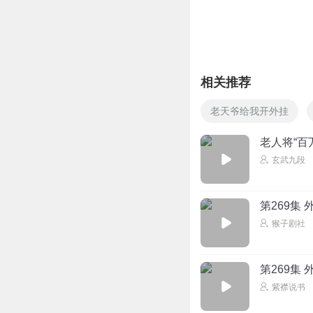
我是_希瑞
回复 @
故
闲来唔事
也是看人下菜碟，
相关推荐
回复
2026-03-19
老天爷给我开外挂
一鞋底打善你
老人将“百
听小宝爹的没错先
玄武九段
回复
2026-07-09
第269集
猴子剧社
第269集
紫襟说书