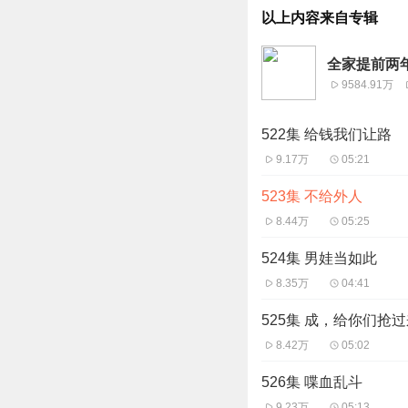
以上内容来自专辑
全家提前两
9584.91万
522集 给钱我们让路
9.17万
05:21
523集 不给外人
8.44万
05:25
524集 男娃当如此
8.35万
04:41
525集 成，给你们抢
8.42万
05:02
526集 喋血乱斗
9.23万
05:13