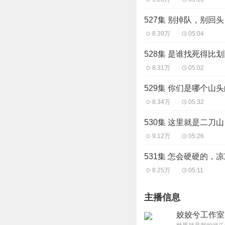
527集 别掉队，别回头
8.39万
05:04
528集 是谁找死得比
8.31万
05:02
529集 你们是哪个山
8.34万
05:32
530集 这里就是二刀山
9.12万
05:26
531集 怎会硬硬的，
8.25万
05:11
主播信息
姣姣兮工作室