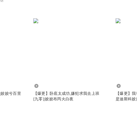
场
2020.87万
975.70万
|姣姣兮百里
【爆更】卧底太成功,嫌犯求我去上班
【爆更】我
[九零]|姣姣布丙火白夜
是迪斯科姣