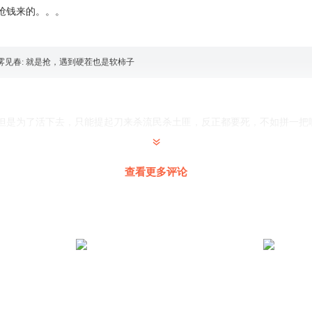
，抢钱来的。。。
雾见春
:
就是抢，遇到硬茬也是软柿子
但是为了活下去，只能提起刀来杀流民杀土匪，反正都要死，不如拼一把
查看更多评论
fy
西让小宝收了
宝
过流民的，不是软柿子随你们随意捏