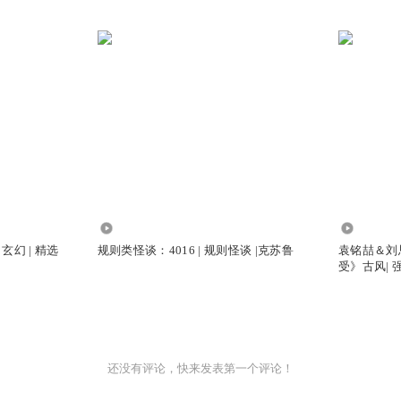
10.87万
1.34万
玄幻 | 精选
规则类怪谈：4016 | 规则怪谈 |克苏鲁
袁铭喆＆刘
受》古风| 强
还没有评论，快来发表第一个评论！