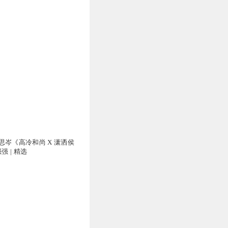
思岑《高冷和尚 X 潇洒侯
强 | 精选