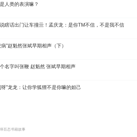
是人类的表演嘛？
说瞎话出门让车撞亖！孟庆龙：是你TM不信，不是我不信
没病”赵魁然张斌早期相声（下）
个名字叫张鞭 赵魁然 张斌早期相声
我呀”龙龙：让你学狐狸不是你嘛的妲己
绎百态书籍故事