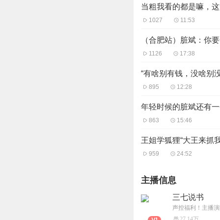
当粗我看的都是嘛，这
1027
11:53
（合肥站）脏斌：你要
1126
17:38
“有啥别有钱，没啥别
895
12:28
年轻时候的脏斌还有一
863
15:46
王姐学狐狸“大王来抓
959
24:52
主播信息
三七说书
声控福利！主播演
27.14万