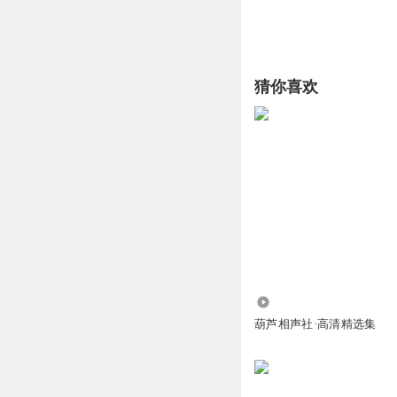
猜你喜欢
526.08万
葫芦相声社·高清精选集