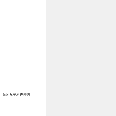
丨乐呵兄弟相声精选