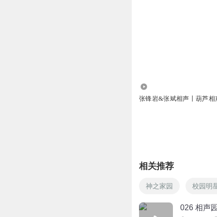
8986
张锋岩&张斌相声丨葫芦相
相关推荐
神之家园
校园明
026 相声