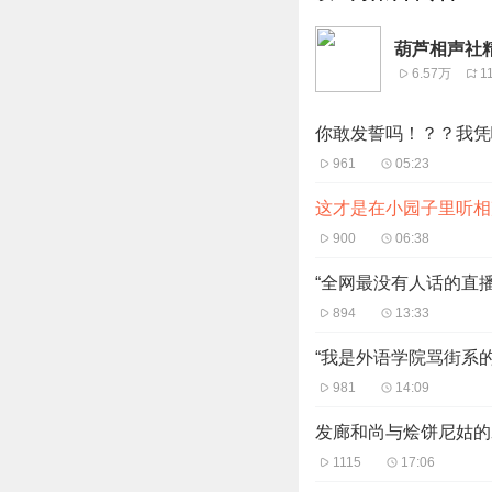
葫芦相声社精
6.57万
1
你敢发誓吗！？？我凭
961
05:23
这才是在小园子里听相
900
06:38
“全网最没有人话的直播
894
13:33
“我是外语学院骂街系
981
14:09
发廊和尚与烩饼尼姑的
1115
17:06