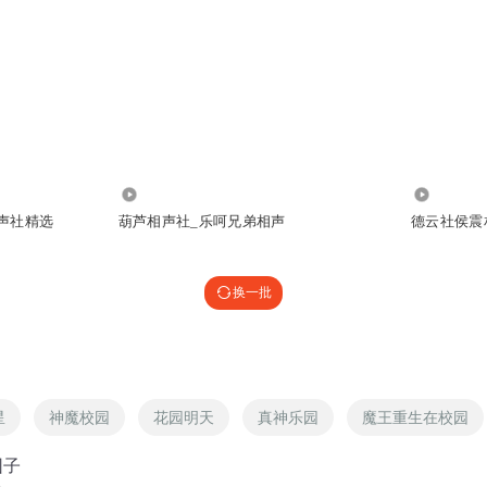
1.12万
890.76万
声社精选
葫芦相声社_乐呵兄弟相声
德云社侯震
换一批
星
神魔校园
花园明天
真神乐园
魔王重生在校园
园子