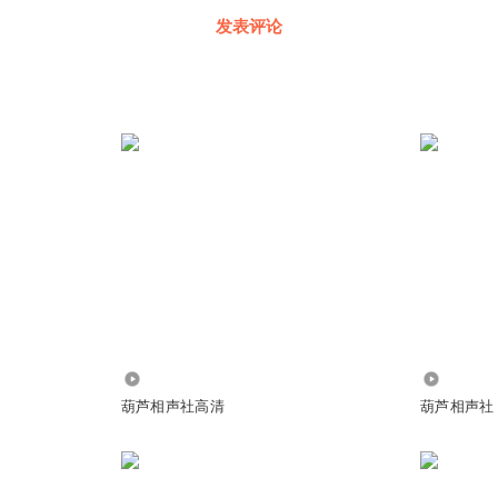
发表评论
7.50万
69.67万
葫芦相声社高清
葫芦相声社