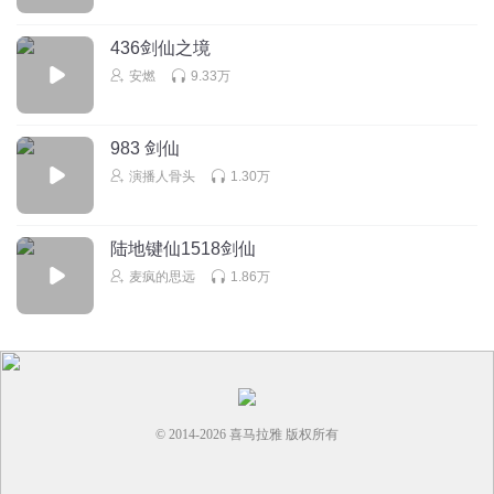
436剑仙之境
安燃
9.33万
983 剑仙
演播人骨头
1.30万
陆地键仙1518剑仙
麦疯的思远
1.86万
© 2014-
2026
喜马拉雅 版权所有