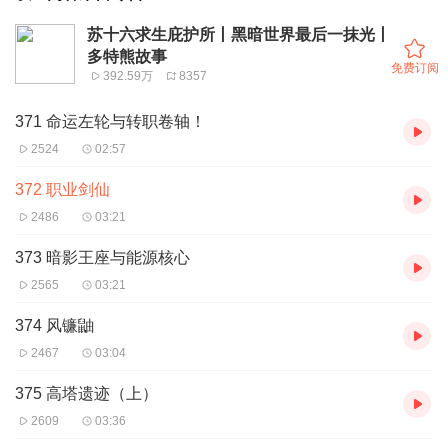
苏十六求生庇护所丨黑暗世界最后一抹光丨
多特熊故事
免费订阅
392.59万
8357
371 命运左轮与转职卷轴！
2524
02:57
372 职业剑仙
2486
03:21
373 暗影王座与能源核心
2565
03:21
374 风镰鼬
2467
03:04
375 高塔遗迹（上）
2609
03:36