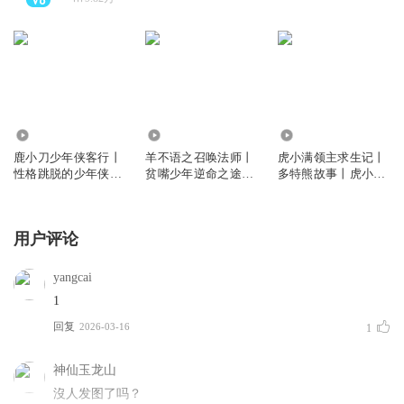
66.05万
36.09万
1940.83万
鹿小刀少年侠客行丨
羊不语之召唤法师丨
虎小满领主求生记丨
性格跳脱的少年侠客
贫嘴少年逆命之途丨
多特熊故事丨虎小满
丨多特熊故事
多特熊故事
领主系列
用户评论
yangcai
1
回复
2026-03-16
1
神仙玉龙山
沒人发图了吗？