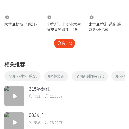
660.81万
1.31万
2.94万
末世庇护所（科幻）
庇护所：全职业求生|
末世庇护所|系统|经
游戏异界求生|【多
营|轻松治愈
播】
换一批
相关推荐
全职业生活系统
职业强者
至强职业修行记
职业皇
315洛剑仙
安燃
11.83万
083剑仙
安燃
23.22万