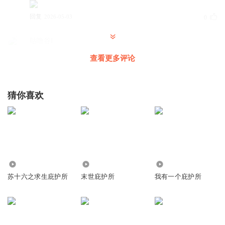
回复
2026-05-03
0
咕噜谷l
2
查看更多评论
回复
2026-03-18
0
听友341209848
猜你喜欢
4
回复
2026-04-25
0
123rtuh
3
495
5.07万
11.97万
回复
2026-03-21
0
苏十六之求生庇护所
末世庇护所
我有一个庇护所