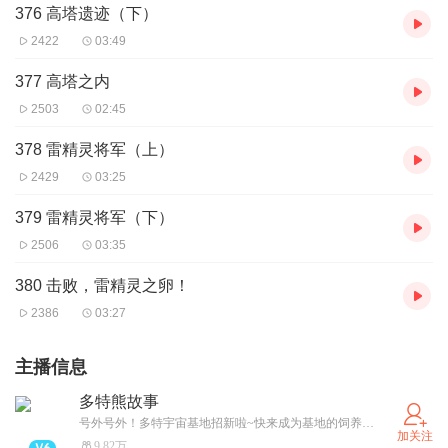
376 高塔遗迹（下）
2422
03:49
377 高塔之内
2503
02:45
378 雷精灵将军（上）
2429
03:25
379 雷精灵将军（下）
2506
03:35
380 击败，雷精灵之卵！
2386
03:27
主播信息
多特熊故事
号外号外！多特宇宙基地招新啦~快来成为基地的饲养员，投喂多特熊吧！（卫星小红薯同名哦~）
加关注
9.82万