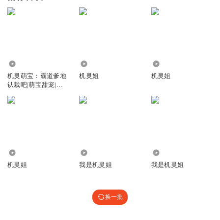
67.11万
3.11万
210.20万
机灵萌宝：霸道爹地
机灵姐
机灵姐
认栽吧|萌宝甜宠|霸
总追妻文
9.70万
73.76万
10.75万
机灵姐
我是机灵姐
我是机灵姐
换一批