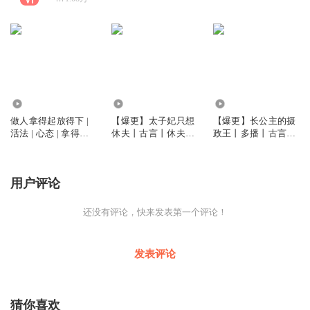
2.85万
4.89万
5.27万
做人拿得起放得下 |
【爆更】太子妃只想
【爆更】长公主的摄
活法 | 心态 | 拿得起
休夫丨古言丨休夫丨
政王丨多播丨古言丨
放得下，活出通透人
穿越丨女频
女频丨深宫
生
用户评论
还没有评论，快来发表第一个评论！
发表评论
猜你喜欢