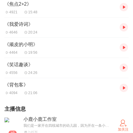
《焦点2+2》
4921
15:48
《我爱诗词》
4646
20:24
《顽皮的小明》
4464
19:56
《笑话趣谈》
4556
24:26
《背包客》
4094
21:06
主播信息
小鹿小鹿工作室
我们是一家开在四线城市的幼儿园，因为开在一条小路边，所以我们的幼儿园采用了谐音“小鹿幼儿园”，2020年因为口罩的原因，加上整体生育率下降，导致我们幼儿园的生源越来越少。为了我们幼儿园小伙伴们的口粮，我们只能想办法开源，目前我们幼儿园已经开了早点铺，但是因为我们的用料更健康（我们不用转基因的油）所以没有什么收获。现在我们，另外开辟了喜马拉雅的战场，希望能在这里为小伙伴们挣得一份口粮。所以我们其实一开始是播的一些幼儿故事，很多都是我们自己的老师们平时的录音，后来经学生家长的指点，才向相声评书这边发展的。希望各位听友们多多支持我们，Thanks (･ ･)
加关注
2.05万