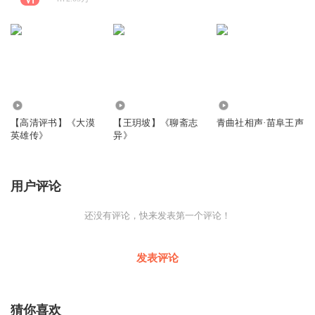
878
3991
399.70万
【高清评书】《大漠
【王玥坡】《聊斋志
青曲社相声·苗阜王声
英雄传》
异》
用户评论
还没有评论，快来发表第一个评论！
发表评论
猜你喜欢