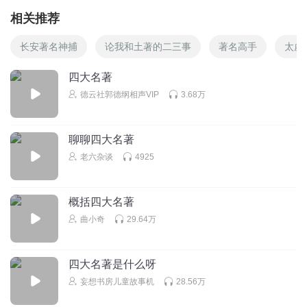
相关推荐
长安著名神捕
论我和土著的二三事
著名高手
太虚
四大名著
德云社郭德纲相声VIP
3.68万
聊聊四大名著
老六杂谈
4925
概括四大名著
曲小奇
29.64万
四大名著是什么呀
妄想书房儿童故事机
28.56万