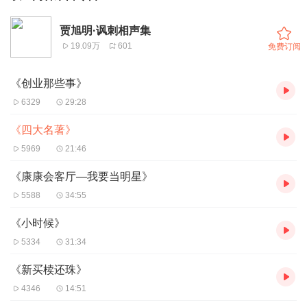
贾旭明·讽刺相声集
19.09万
601
免费订阅
《创业那些事》
6329
29:28
《四大名著》
5969
21:46
《康康会客厅—我要当明星》
5588
34:55
《小时候》
5334
31:34
《新买椟还珠》
4346
14:51