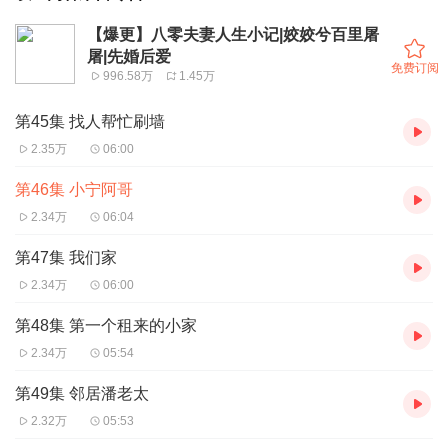
【爆更】八零夫妻人生小记|姣姣兮百里屠
屠|先婚后爱
免费订阅
996.58万
1.45万
第45集 找人帮忙刷墙
2.35万
06:00
第46集 小宁阿哥
2.34万
06:04
第47集 我们家
2.34万
06:00
第48集 第一个租来的小家
2.34万
05:54
第49集 邻居潘老太
2.32万
05:53