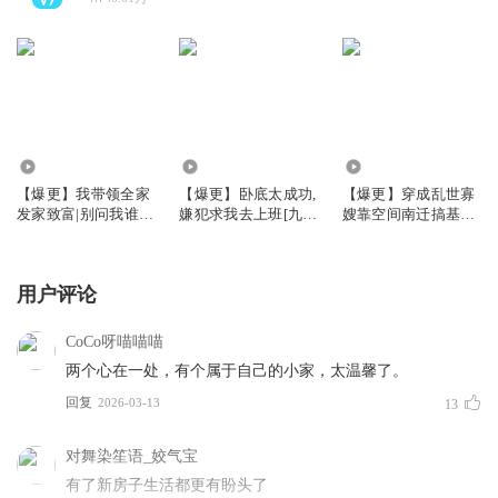
974.17万
2016.38万
1374.66万
【爆更】我带领全家
【爆更】卧底太成功,
【爆更】穿成乱世寡
发家致富|别问我谁是
嫌犯求我去上班[九
嫂靠空间南迁搞基建
迪斯科姣姣兮
零]|姣姣布丙火白夜
丨全家提前两年准备
大逃荒原班人马丨多
人有声剧
用户评论
CoCo呀喵喵喵
两个心在一处，有个属于自己的小家，太温馨了。
回复
2026-03-13
13
对舞染笙语_姣气宝
有了新房子生活都更有盼头了