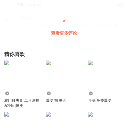
回复
2026-03-13
7
小羽2383
一个月收入才几十元，租房16，上班搭公交每天来回0.4元，
那一个月10元，还要餐费水电费，我看前面说的买青菜米粉
查看更多评论
鸡蛋就快两元了，这工资哪够生活呀？
回复
2026-04-08
5
猜你喜欢
风花雪月秋夜雨TYK
旁白主播太棒了 娓娓道来 如涓涓细流 润如心田。
回复
2026-05-12
5
听友395378826
152.48万
1.06万
354.44万
一想到后面孙佳宁出轨就替万雪感到不值
农门旺夫妻|二月演播
爆更/故事会
斗魂|免费爆更
&种田|爆更
回复
2026-05-17
2
lavrye5dnd1r2f57ytla
回复 @
听友395378826
:
我去好无语
万雪真的
应该自己支棱起来离开渣男