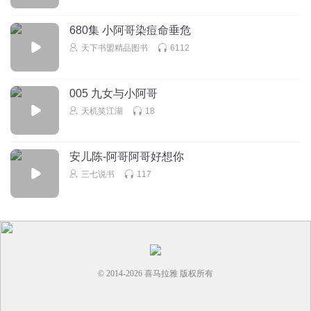
巴黎小星星_
只要能搬出来，一切皆可克服
680集 小阿哥染痘命垂危
天下书盟精品图书
6112
回复
2026-03-13
2
005 九女与小阿哥
天机笑江湖
18
安儿陈-阿哥阿哥好想你
三七说书
117
© 2014-
2026
喜马拉雅 版权所有