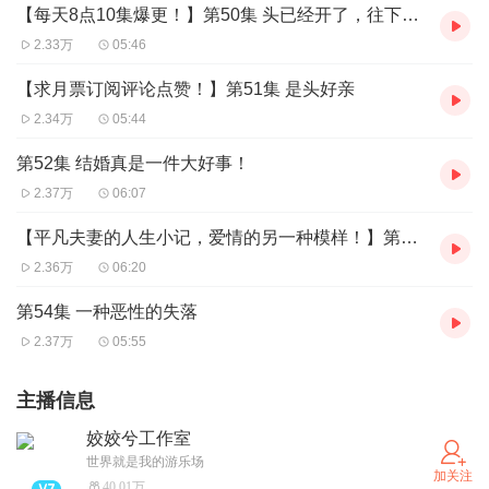
【每天8点10集爆更！】第50集 头已经开了，往下走就行
2.33万
05:46
【求月票订阅评论点赞！】第51集 是头好亲
2.34万
05:44
第52集 结婚真是一件大好事！
2.37万
06:07
【平凡夫妻的人生小记，爱情的另一种模样！】第53集 人间百态
2.36万
06:20
第54集 一种恶性的失落
2.37万
05:55
主播信息
姣姣兮工作室
世界就是我的游乐场
加关注
40.01万