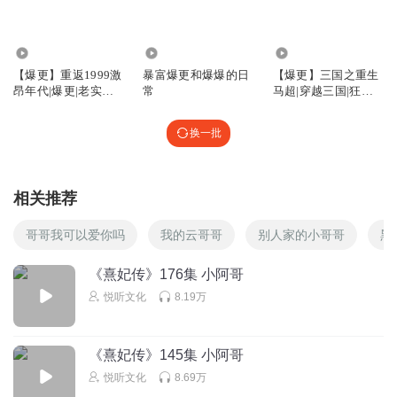
曹快手
167.94万
766
208.46万
细细一算，每天搭上公交东费这房子也不便宜
【爆更】重返1999激
暴富爆更和爆爆的日
【爆更】三国之重生
昂年代|爆更|老实人
常
马超|穿越三国|狂热
回复
2026-03-24
4
逆袭|重生八零|大国
爆更中
重器|赚钱
换一批
心悦程福
一天10块刷墙也不便宜吧，一个月工资才50
回复
2026-04-14
3
相关推荐
1828280dkvs
哥哥我可以爱你吗
我的云哥哥
别人家的小哥哥
黑
有了只属于两个人的家，真幸福😊
《熹妃传》176集 小阿哥
回复
2026-03-13
3
悦听文化
8.19万
听友499447771
《熹妃传》145集 小阿哥
回复
2026-03-12
3
悦听文化
8.69万