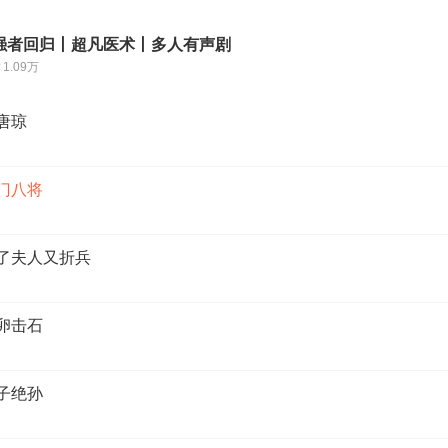
强者回归丨超凡医术丨多人有声剧
1.09万
救唐琼
天门八将
赔了夫人又折兵
以卵击石
断子绝孙