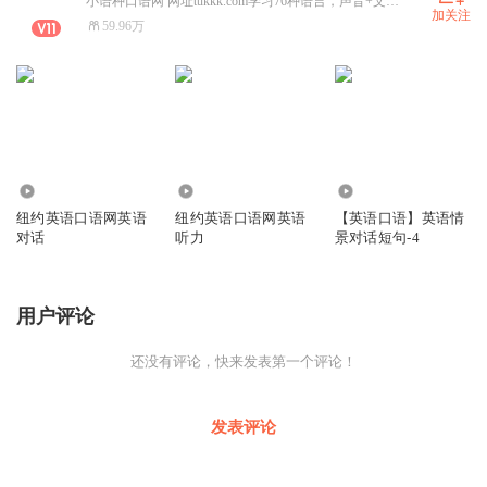
小语种口语网 网址tukkk.com学习76种语言，声音+文本，每个句子都伴有音频，欧洲语言 亚洲语言，非洲语言。纽约英语口语网 网址ny-yy.com 由美国播音员朗读。每个句子都伴有音频。请联系我孙强
加关注
59.96万
0
3519
3984
纽约英语口语网英语
纽约英语口语网英语
【英语口语】英语情
对话
听力
景对话短句-4
用户评论
还没有评论，快来发表第一个评论！
发表评论