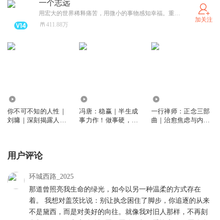
一个志远
用宏大的世界稀释痛苦，用微小的事物感知幸福。重磅新书刘墉《我不是教你诈》，《一行禅师:正念三部曲》，冯唐《稳赢》，欢迎订阅！每周一本书，和百万书友一起好好读书，好好生活。
加关注
411.88万
5253
2.06万
4.86万
你不可不知的人性｜
冯唐：稳赢｜半生成
一行禅师：正念三部
刘墉｜深刻揭露人性
事力作！做事硬，做
曲｜治愈焦虑与内耗
丑恶，但也展现人性
人稳，步步能赢
｜《幸福》《生活需
本善的光辉
要慢下来》《当我们
看见彼此》
用户评论
环城西路_2025
那道曾照亮我生命的绿光，如今以另一种温柔的方式存在
着。 我想对盖茨比说：别让执念困住了脚步，你追逐的从来
不是黛西，而是对美好的向往。就像我对旧人那样，不再刻