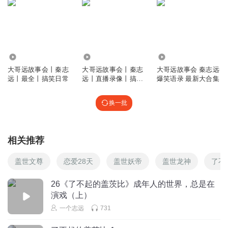
3.74万
2.15万
212.56万
大哥远故事会丨秦志
大哥远故事会丨秦志
大哥远故事会 秦志远
远丨最全丨搞笑日常
远丨直播录像丨搞笑
爆笑语录 最新大合集
日常
换一批
相关推荐
盖世文尊
恋爱28天
盖世妖帝
盖世龙神
了不
26《了不起的盖茨比》成年人的世界，总是在
演戏（上）
一个志远
731