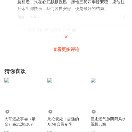
意相逢，只在心底默默祝愿：愿他三餐四季皆安稳，愿他往
后余生都快乐，我们各自安好，便是最好的结局。
回复
2026-03-09
4
一个志远
回复 @
环城西路_2025
:
一个志远
查看更多评论
【互动话题】“你生命中那盏曾经最闪亮的‘绿灯’，现在还在
亮着吗？如果此时此刻，盖茨比就站在你身边，你会告诉他
该继续追下去，还是劝他回头看一眼脚下的生活？”
猜你喜欢
回复
2026-03-09
1
27.34万
11.69万
1145
大哥远故事会（最
此心安处丨志远的
巨志远气脉阴阳风水
全）秦志远5269
XIMI会员专享
视频52集