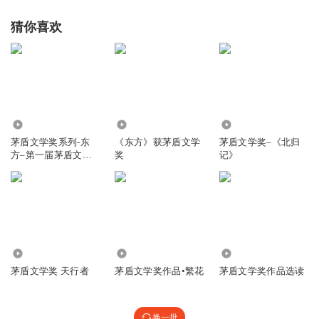
猜你喜欢
87.66万
4.76万
1.94万
茅盾文学奖系列-东
《东方》获茅盾文学
茅盾文学奖–《北归
方–第一届茅盾文学
奖
记》
奖获奖作品
10.85万
85.09万
3362
茅盾文学奖 天行者
茅盾文学奖作品•繁花
茅盾文学奖作品选读
换一批