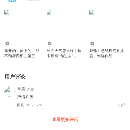
1.11万
791
688
离开的，留下的丨那
外面天气怎么样丨原
裂缝丨悬疑科幻多播
不勒斯四部曲第三部
来所有“熬过去”，都
剧丨刘洋作品
丨埃莱娜费兰特
是和自己慢慢
用户评论
苹果_mzn
声情并茂
回复
2026-05-26
0
查看更多评论