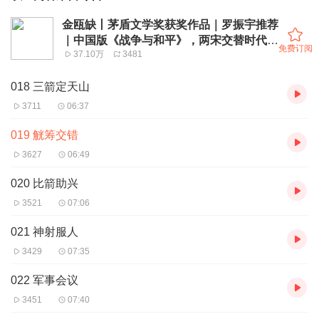
金瓯缺丨茅盾文学奖获奖作品｜罗振宇推荐
｜中国版《战争与和平》，两宋交替时代的
免费订阅
37.10万
3481
乱世悲歌
018 三箭定天山
3711
06:37
019 觥筹交错
3627
06:49
020 比箭助兴
3521
07:06
021 神射服人
3429
07:35
022 军事会议
3451
07:40