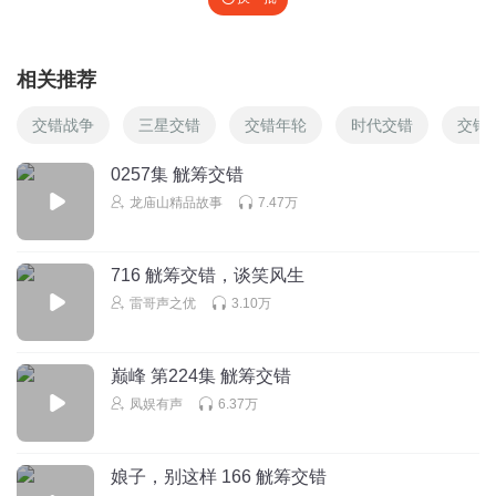
相关推荐
交错战争
三星交错
交错年轮
时代交错
交错
0257集 觥筹交错
龙庙山精品故事
7.47万
716 觥筹交错，谈笑风生
雷哥声之优
3.10万
巅峰 第224集 觥筹交错
凤娱有声
6.37万
娘子，别这样 166 觥筹交错