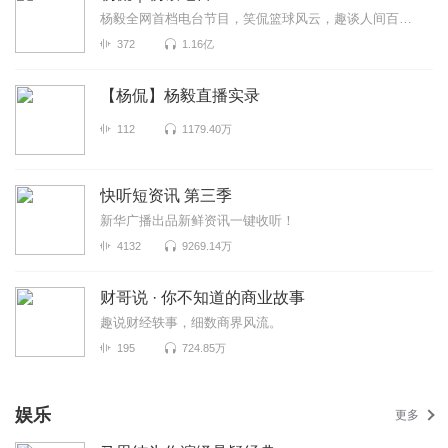
杨毅全网首档电台节目，笑侃篮球风云，趣谈人间百态。在这里，你可以感受最精彩的赛事复盘，感受胜负之...
372
1.16亿
【杨侃】杨毅直播实录
112
1179.40万
快听短资讯 第三季
新华广播出品新鲜资讯一键收听！
4132
9269.14万
财哥说 · 你不知道的商业故事
趣说财经轶事，细数商界风流。
195
724.85万
娱乐
更多