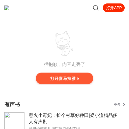
打开APP
很抱歉，内容走丢了
有声书
更多
惹火小毒妃：捡个村草好种田|梁小渔精品多
人有声剧
种田经商宅斗行医谈恋爱N不误