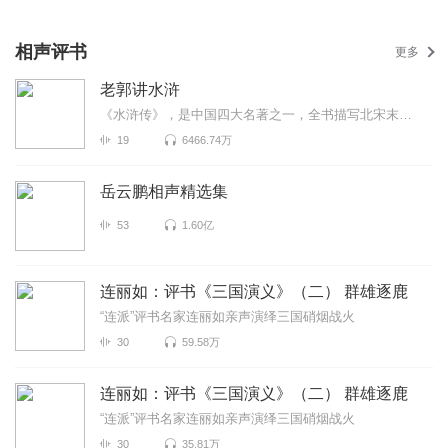
相声评书
更多
老郭讲水浒
《水浒传》，是中国四大名著之一，全书描写北宋末年以宋江为首的108位好汉在梁山起...
19
6466.74万
岳云鹏相声精选集
53
1.60亿
连丽如：评书《三国演义》（二） 群雄逐鹿
“连派”评书名家连丽如亲声演绎三国硝烟战火
30
59.58万
连丽如：评书《三国演义》（二） 群雄逐鹿
“连派”评书名家连丽如亲声演绎三国硝烟战火
30
35.81万