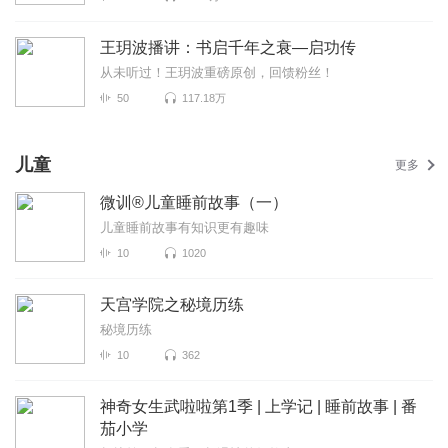
王玥波播讲：书启千年之衰—启功传
从未听过！王玥波重磅原创，回馈粉丝！
50
117.18万
儿童
更多
微训®儿童睡前故事（一）
儿童睡前故事有知识更有趣味
10
1020
天宫学院之秘境历练
秘境历练
10
362
神奇女生武啦啦第1季 | 上学记 | 睡前故事 | 番
茄小学