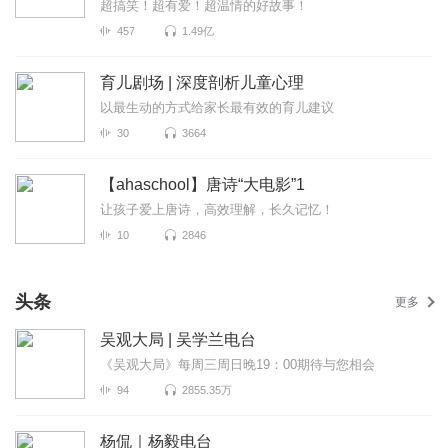
超搞笑！超有爱！超温情的好故事！
457
1.49亿
育儿剧场 | 深度剖析儿童心理
以最生动的方式给家长最有效的育儿建议
30
3664
【ahaschool】唐诗“大电影”1
让孩子爱上唐诗，高效理解，长久记忆！
10
2846
头条
更多
吴观大局 | 吴学兰电台
《吴观大局》每周三周日晚19：00期待与您相会
94
2855.35万
杨侃｜杨毅电台