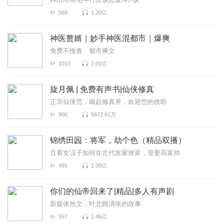
568
1.20亿
神医赘婿｜妙手神医混都市｜爆爽
免费不拖沓、都市爽文
1010
2.01亿
旋月佩 | 免费有声书|仙侠修真
正宗仙侠范，崛起修真界，欢迎您的收听
900
5872.81万
锦绣田园：将军，劫个色（精品双播）
且看女汉子如何在古代发家致富，迎娶高富帅
491
1.09亿
你们的仙帝回来了|精品|多人有声剧
新媒体热文，叶北顾清依的故事
557
1.46亿