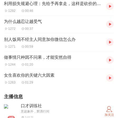
利用损失规避心理：先给予再拿走，这样是砍价的好办法先心疼一下商家
1292
00:46
为什么越忍让越受气
1272
00:37
别人饭局不经主人同意加你微信怎么办
1271
00:59
做事情只种因不问果，才能安然自得
1244
01:20
女生喜欢你的关键六大因素
1263
01:29
主播信息
口才训练社
意超象外，辉洒行间
加关注
3.01万