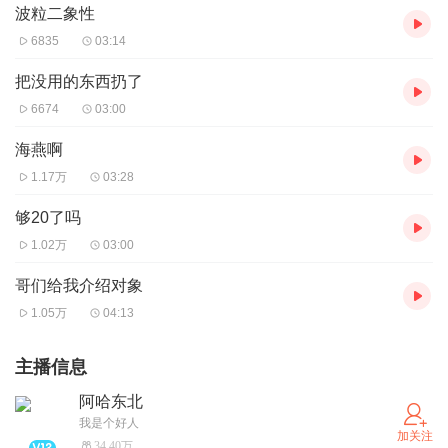
波粒二象性
6835
03:14
把没用的东西扔了
6674
03:00
海燕啊
1.17万
03:28
够20了吗
1.02万
03:00
哥们给我介绍对象
1.05万
04:13
主播信息
阿哈东北
我是个好人
加关注
34.40万