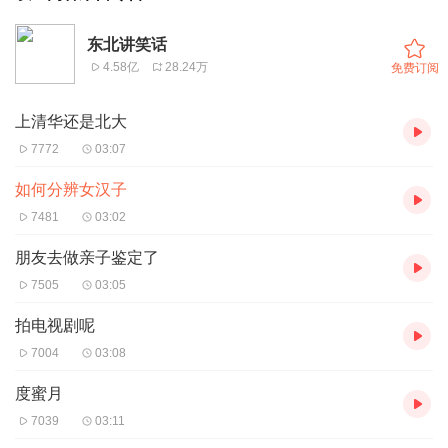
东北讲笑话
4.58亿
28.24万
免费订阅
上清华还是北大
7772
03:07
如何分辨女汉子
7481
03:02
朋友去做亲子鉴定了
7505
03:05
拍电视剧呢
7004
03:08
度蜜月
7039
03:11