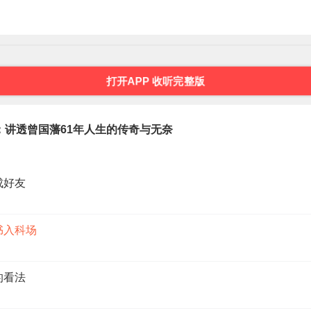
场
打开APP 收听完整版
：讲透曾国藩61年人生的传奇与无奈
成好友
书入科场
的看法