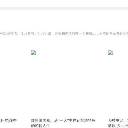
2.62万
0
死局|谍中
红黑张国焘：从“一大”主席到军统特务
乡村书记：
的逆转人生
情欲|乡土