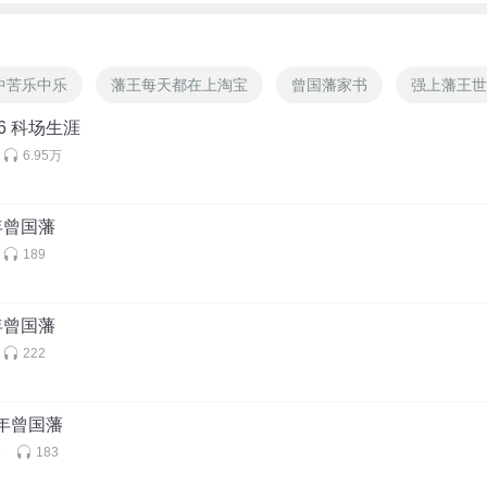
中苦乐中乐
藩王每天都在上淘宝
曾国藩家书
强上藩王世
6 科场生涯
6.95万
少年曾国藩
189
少年曾国藩
222
少年曾国藩
会
183