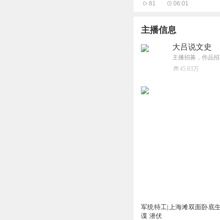
81
06:01
主播信息
大吕说文史
45.83万
1.39万
军统特工|上海滩双面卧底生
谍 潜伏