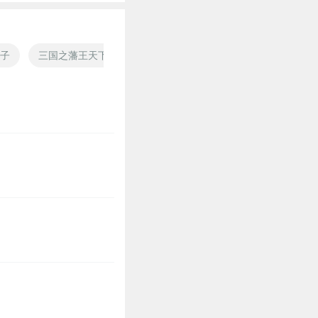
子
三国之藩王天下
苦苦的恋
大明辽藩
空入梦一