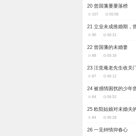
20 曾国藩屡屡落榜
107
05:56
21 立业未成推婚期
90
06:31
22 曾国藩的未婚妻
88
05:16
23 汪觉庵老先生收关
87
06:12
24 被感情困扰的少年
84
06:52
25 欧阳姑娘对未婚夫
84
06:28
26 一见钟情抑春心