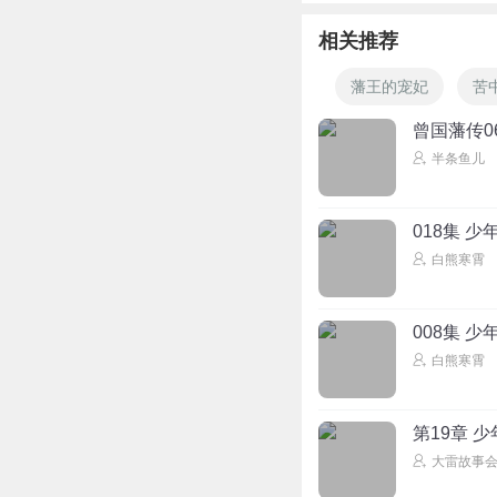
相关推荐
藩王的宠妃
苦
曾国藩传0
半条鱼儿
018集 
白熊寒霄
008集 
白熊寒霄
第19章 
大雷故事