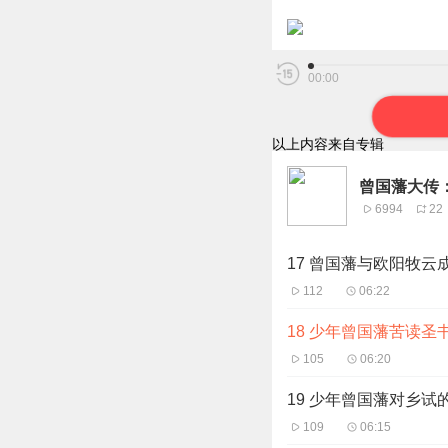
18 少年曾国藩苦读圣书入科
00:00
以上内容来自专辑
曾国藩大传
6994
22
17 曾国藩与欧阳牧云
112
06:22
18 少年曾国藩苦读圣
105
06:20
19 少年曾国藩对乡试
109
06:15