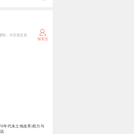
主播招募，作品招募欢迎私信。读万卷书，行万里路，灵魂和肉体总有一个在路上，用你的耳朵在这里感知，大吕说文史，选择最具代表的人文历史作品，让你的耳朵不寂寞。
加关注
70年代末土地改革|权力与
小说