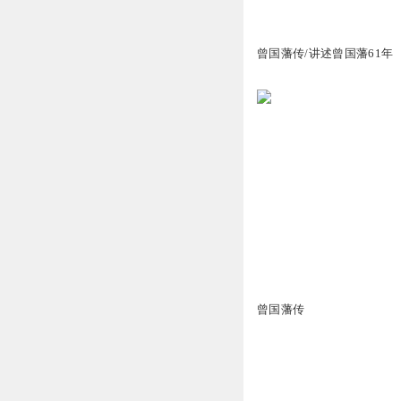
3.16万
曾国藩传/讲述曾国藩61年
4911
曾国藩传