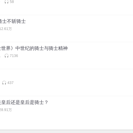
音
58
 骑士不斩骑士
12.61万
士世界》中世纪的骑士与骑士精神
兄
7136
437
士是皇后还是皇后是骑士？
28.91万