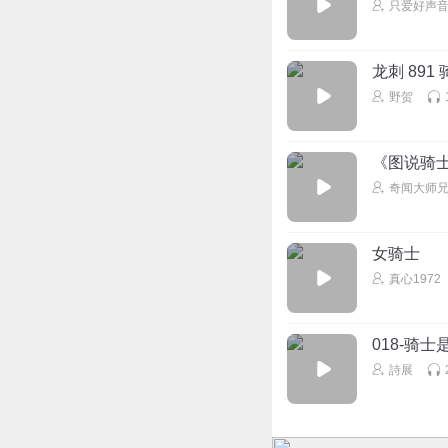
只爱好声
龙刺 891
野贺
《图说骑
奇闻大师
女骑士
真心1972
018-骑
詩展