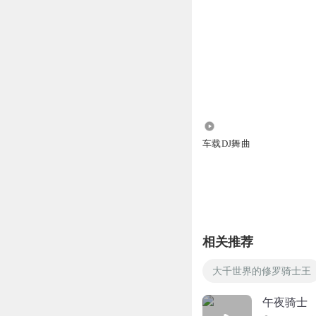
8.60万
车载DJ舞曲
相关推荐
大千世界的修罗骑士王
午夜骑士