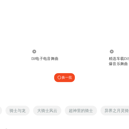
1.27万
15.24万
DJ电子电音舞曲
精选车载DJ
爆音乐舞曲
换一批
骑士与龙
大骑士风云
超神里的骑士
异界之月灵骑