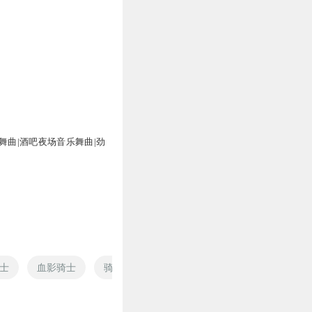
舞曲|酒吧夜场音乐舞曲|劲
士
血影骑士
骑士王传说
火影圣骑士
龙骑士物语