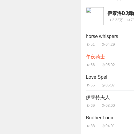
伊泰洛DJ舞
2.32万
7
horse whispers
51
04:29
午夜骑士
66
05:02
Love Spell
66
05:07
伊莱特夫人
69
03:00
Brother Louie
88
04:01