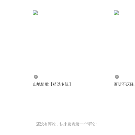
5926
306.61万
山地情歌【精选专辑】
百听不厌经
还没有评论，快来发表第一个评论！