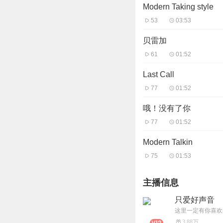
Modern Taking style
53
03:53
贝雷加
61
01:52
Last Call
77
01:52
哦！没有了你
77
01:52
Modern Talkin
75
01:53
主播信息
只爱好声音
这里一定有你喜欢
3.88万