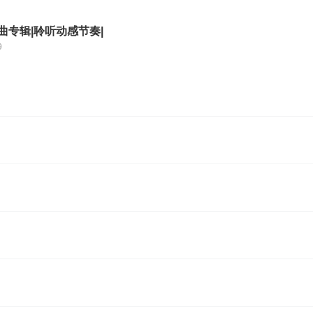
曲专辑|聆听动感节奏|
9