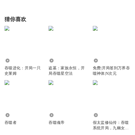
猜你喜欢
2660
230.80万
1.46万
吞噬进化：开局一只
盗墓：家族永恒，开
免费|开局签到万界吞
史莱姆
局吞噬星空法
噬神体|N次元
5070
2.93万
41.88万
吞噬者
吞噬魂帝
假太监修仙传：吞噬
系统开局，九幽女帝
求收留｜吞噬逆袭｜