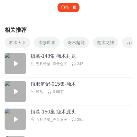
剧情高能
换一批
相关推荐
君术天下
术修世界
奇术超能
魔术龙神
万术
镇墓-148集 痋术封龙
五月诗染_声音盒子
345
镇邪笔记-015集-痋术
烽岳
3.89万
镇墓-150集 痋术源头
五月诗染_声音盒子
385