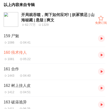
以上内容来自专辑
开局就吞噬，阁下如何应对! | 妖冢禁忌 | 山
海秘藏 | 悬疑 | 爽文
免费订阅
62.77万
1329
159 尸魅
1086
04:41
160 痋术传人
1081
05:22
161 合作
1443
04:40
162 树上挂人皮
1412
04:51
163 破庙诡异
1411
06:25