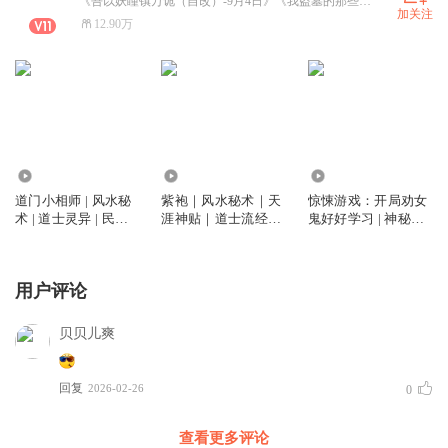
《吾以妖瞳镇万诡（自改）-9月4日》《我盗墓的那些年》《镇邪棺》 《鬼瞳神相》 《剃头匠II》即将上架，欢迎大家关注哦！！！
加关注
12.90万
195.03万
165.37万
463.82万
道门小相师 | 风水秘
紫袍｜风水秘术｜天
惊悚游戏：开局劝女
术 | 道士灵异 | 民间
涯神贴｜道士流经典
鬼好好学习 | 神秘复
禁忌 | 三集必上瘾
作品｜三集上瘾
苏 | 恐怖爆笑 | 三集
上瘾
用户评论
贝贝儿爽
回复
2026-02-26
0
查看更多评论