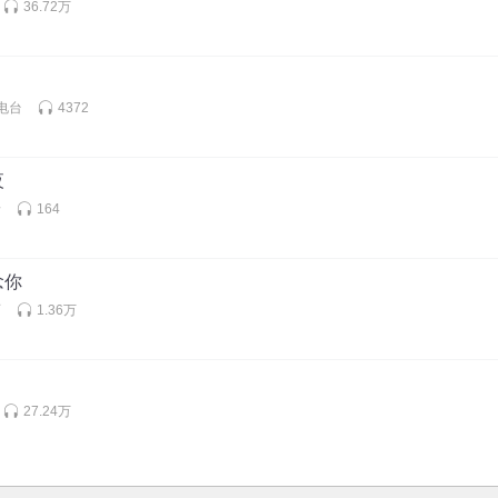
36.72万
电台
4372
夜
呀
164
念你
师
1.36万
27.24万