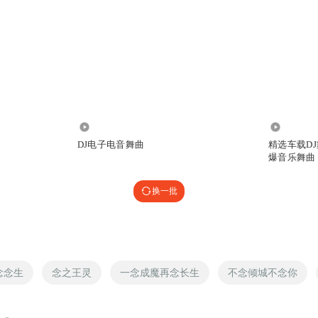
1.27万
15.29万
DJ电子电音舞曲
精选车载DJ
爆音乐舞曲
换一批
念念生
念之王灵
一念成魔再念长生
不念倾城不念你