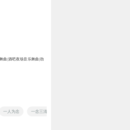
舞曲|酒吧夜场音乐舞曲|劲
一人为念
一念三清
念念清风
此间一念
本心一