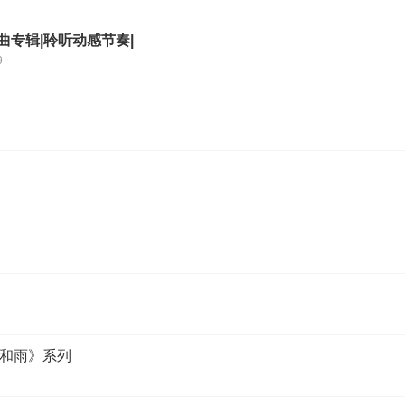
曲专辑|聆听动感节奏|
9
和雨》系列