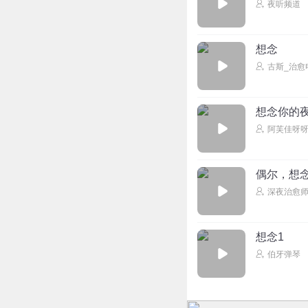
夜听频道
想念
古斯_治愈
想念你的
阿芙佳呀
偶尔，想
深夜治愈
想念1
伯牙弹琴