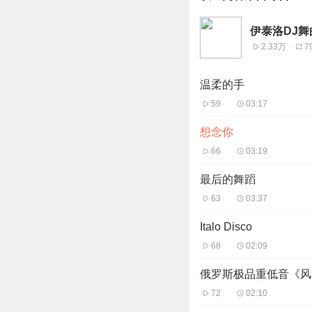
伊泰洛DJ舞
2.33万
7
温柔的手
59
03:17
想念你
66
03:19
最后的舞蹈
63
03:37
Italo Disco
68
02:09
俄罗斯极品重低音《风
72
02:10