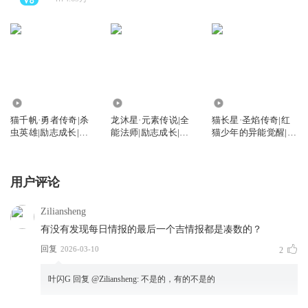
19.48万
11.73万
1003.90万
猫千帆·勇者传奇|杀
龙沐星·元素传说|全
猫长星·圣焰传奇|红
虫英雄|励志成长|猫
能法师|励志成长|猫
猫少年的异能觉醒|猫
不理故事
不理故事
不理故事
用户评论
Ziliansheng
有没有发现每日情报的最后一个吉情报都是凑数的？
回复
2026-03-10
2
叶闪G
回复 @
Ziliansheng
:
不是的，有的不是的