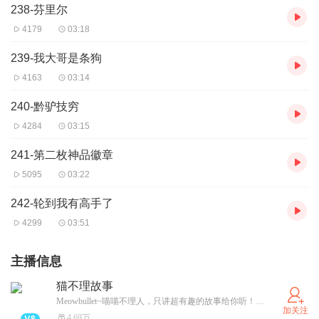
238-芬里尔
4179
03:18
239-我大哥是条狗
4163
03:14
240-黔驴技穷
4284
03:15
241-第二枚神品徽章
5095
03:22
242-轮到我有高手了
4299
03:51
主播信息
猫不理故事
Meowbullet~喵喵不理人，只讲超有趣的故事给你听！这里有最会讲故事的喵，每晚不讲故事就生气，快来哄TA开心吧！
加关注
4.69万