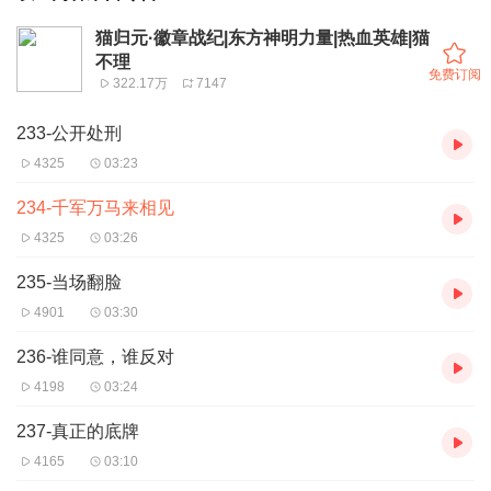
猫归元·徽章战纪|东方神明力量|热血英雄|猫
不理
免费订阅
322.17万
7147
233-公开处刑
4325
03:23
234-千军万马来相见
4325
03:26
235-当场翻脸
4901
03:30
236-谁同意，谁反对
4198
03:24
237-真正的底牌
4165
03:10