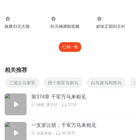
254.07万
1882
1.08万
纵横归元大陆
归元锤调制音频
妙珍正阳归元针
换一批
相关推荐
三国之马家军
拐个将军当驸马
白马黄马和黑马
穿
第374章 千军万马来相见
碌斌_讲古仔
2224
一支穿云箭，千军万马来相见
水皮杂谈
35.96万