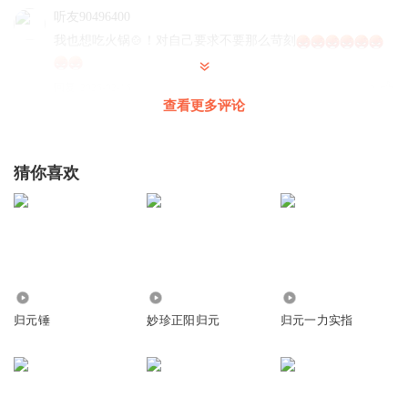
听友90496400
我也想吃火锅🍲！对自己要求不要那么苛刻
回复
2026-02-16
2
查看更多评论
猜你喜欢
1092
1.50万
1.78万
归元锤
妙珍正阳归元
归元一力实指