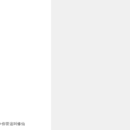
4
4
3
2
⭐你管这叫修仙