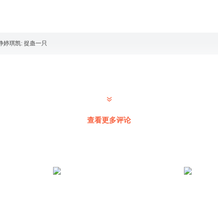
静婷琪凯
:
捉蛊一只
查看更多评论
城樂少
:
这是什么梗？没理解求解
不会还有三气归来
人如龙吗，在来个龙人寂灭。