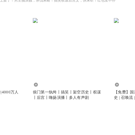
上架了！男主骚浪贱，杀伐果断！搞笑权谋后宫文，快来听！红包发不停
660.23万
14.96万
4000万人
侯门第一纨绔丨搞笑丨架空历史丨权谋
【免费】国
丨后宫丨嗨扬演播丨多人有声剧
史 | 召唤流