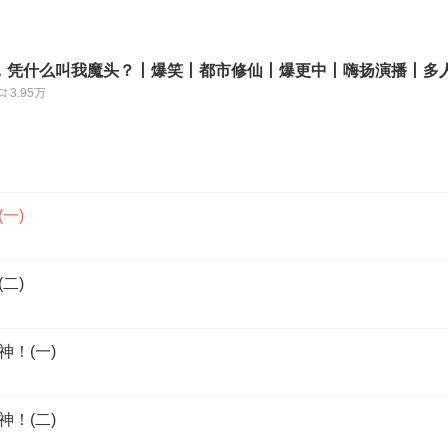
，凭什么叫我魔头？丨爆笑丨都市修仙丨爆更中丨嗨扬演播丨多
3.95万
一)
二)
神！(一)
神！(二)