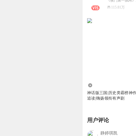
《侯门第一纨绔》
115.81万
2.12亿
神话版三国|历史类霸榜神作|
追读|嗨扬领衔有声剧
用户评论
静婷琪凯