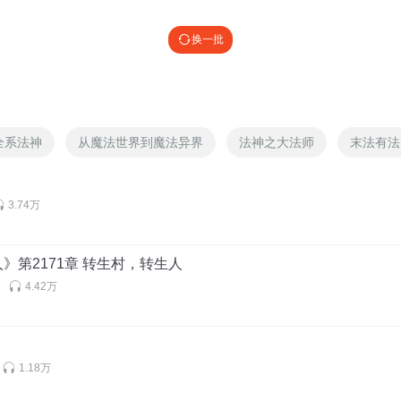
龙的传承？三气归来？把苏老魔打成积木
换一批
全系法神
从魔法世界到魔法异界
法神之大法师
末法有法
**阳战星宿（中）
3.74万
》第2171章 转生村，转生人
4.42万
1.18万