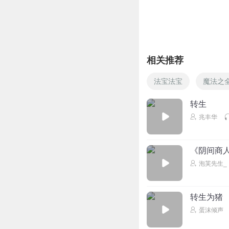
所以这是天庭那只
回复
2026-04-07
九天魔主
6666
相关推荐
回复
2026-06-29
法宝法宝
魔法之
1379703cbmo
转生
真担心最后一章是*
兆丰华
回复
2026-07-18
《阴间商人
泡芙先生_
转生为猪
蛋沫倾声