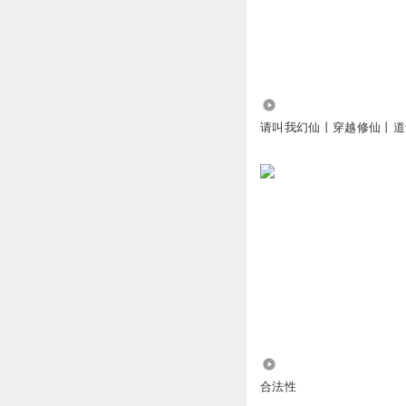
回复
2026-02-13
七少的七少
回复 @
4.08万
名很长会有傻子跟
请叫我幻仙丨穿越修仙丨道
保研丹都来了，这
回复
2026-02-07
鱼太奇
保研丹，不就是说
回复
2026-07-30
雨天不开车
区区一个雄人
回复
2026-02-09
3983
合法性
听友511202743