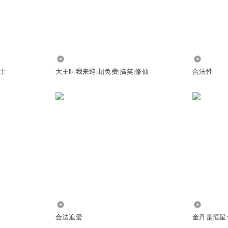
王吓吓吓
:
原来还有仙友在此（我与仙友一见如故…
64.85万
96
着念
士
大王叫我来巡山|免费|搞笑|修仙
合法性
书是还在更新吗
武大的事情吗
242.18万
1.44万
合法追爱
金丹是恒星