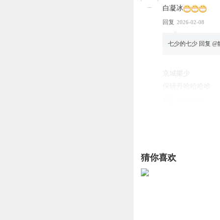
白凝冰
回复
2026-02-08
七少的七少
回复 @
京城樂少
保研丹哈哈哈哈
回复
2026-02-24
仙尊语录
回复 @
京
剁椒鱼头不嘉辣
猜你喜欢
龙公嘛
，后面会
回复
2026-02-26
王吓吓吓
龙龙如人？不是人