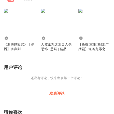
5109
8975
4.14万
《追美终极式》【多
人皮密咒之邪灵人偶|
【免费I重生I商战I广
播】有声剧
恐怖 | 悬疑 | 精品多
播剧】逆袭九零之制
人有声剧
霸商海
用户评论
还没有评论，快来发表第一个评论！
发表评论
猜你喜欢