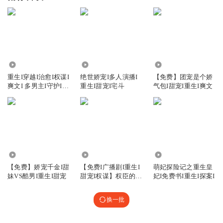
271
11.22万
3.08万
重生I穿越I治愈I权谋I
绝世娇宠I多人演播I
【免费】团宠是个娇
爽文I 多男主I守护I甜
重生I甜宠I宅斗
气包I甜宠I重生I爽文
宠I养成I女强
2.49万
2.86万
2.48万
【免费】娇宠千金I甜
【免费I广播剧I重生I
萌妃探险记之重生皇
妹VS酷男I重生I甜宠
甜宠I权谋】权臣的心
妃I免费书I重生I探案I
尖小娇气
换一批