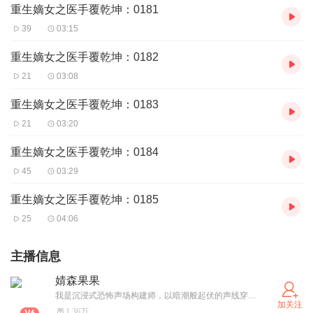
重生嫡女之医手覆乾坤：0181
39
03:15
重生嫡女之医手覆乾坤：0182
21
03:08
重生嫡女之医手覆乾坤：0183
21
03:20
重生嫡女之医手覆乾坤：0184
45
03:29
重生嫡女之医手覆乾坤：0185
25
04:06
主播信息
婧森果果
我是沉浸式恐怖声场构建师，以暗潮般起伏的声线穿梭于现实与虚幻的裂缝。擅长用颗粒感的喉音震颤、游丝般的呼吸停顿，在午夜时分编织血色迷雾。曾为《人皮冢之邪灵偶录》《我有一个落气屋》《黄泉笔记》等注入灵魂颤栗感，独创"心跳同步"播讲技法——当您耳畔传来第三声敲击音时，请确认门窗是否真的锁死。每个故事都是通往异界的单程票，我在这里等你共同揭开人性暗面的血色谜题。
加关注
1.36万