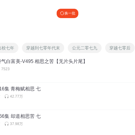
换一批
出校七年
穿越到七零年代末
公元二零七九
穿越七零后
气白富美-V495 相思之苦【无片头片尾】
7523
16集 青梅赋相思 七
室
42.77万
66集 却道相思苦 七
室
37.98万