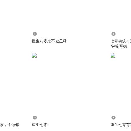
2.33万
23.12万
重生八零之不做圣母
七零锦绣：
多播|军婚
236.05万
279.01万
家，不做怨
重生七零
重生七零有空