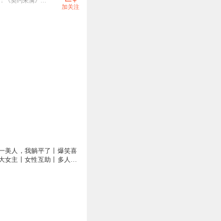
古言：《我全家在古代当陪房》新书爆笑上架！《穿成京都第一美人，我躺平了》火热爆更ing！双男主：《契约未满》，《诡谲》刑侦探案，《强行宠溺》已完结！
加关注
一美人，我躺平了丨爆笑喜
大女主丨女性互助丨多人有