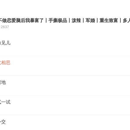
不做恋爱脑后我暴富了丨手撕极品丨泼辣丨军婚丨重生致富丨多
2637
力见儿
沈相思
留地
试一试
外交