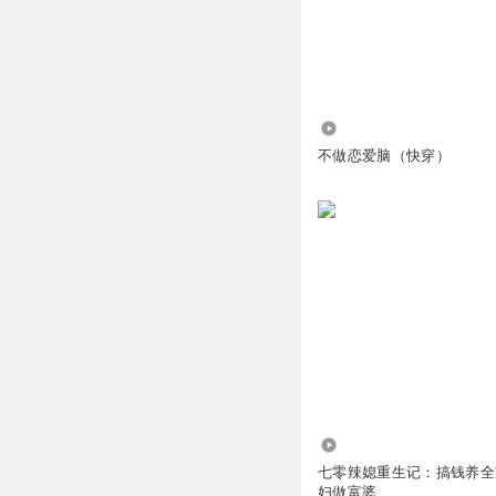
35.53万
不做恋爱脑（快穿）
9.08万
七零辣媳重生记：搞钱养全
妇做富婆