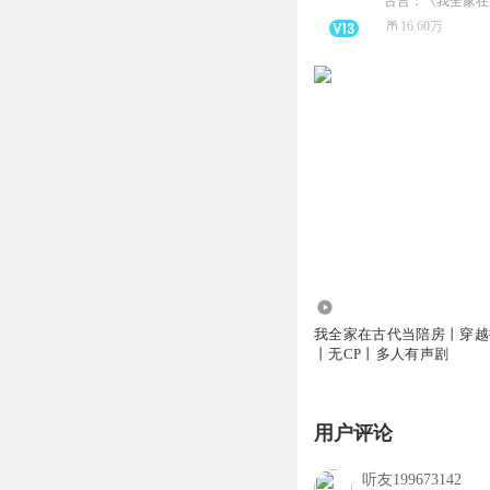
16.60万
237.60万
我全家在古代当陪房丨穿越
丨无CP丨多人有声剧
用户评论
听友199673142