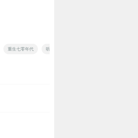
重生七零年代
听见七零年
重生在二零零七
不好意