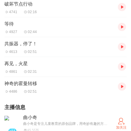
破坏节点行动
4741
02:16
等待
4927
02:44
共振器，停了！
4613
02:51
再见，火星
4861
02:31
神奇的霍曼转移
4486
02:51
主播信息
曲小奇
曲小奇是专注儿童教育的原创品牌，用奇妙有趣的方式为孩子们提供“好学又好玩”的内容产品，获得千万听众喜爱。商务合作请私信~
加关注
65.55万