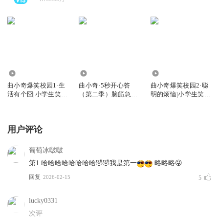
3.93亿
113.08万
5126.91万
曲小奇爆笑校园1·生
曲小奇·5秒开心答
曲小奇爆笑校园2·聪
活有个囧|小学生笑
（第二季）脑筋急转
明的烦恼|小学生笑
话|睡前故事
弯|益智小百科
话|上学记
用户评论
葡萄冰啵啵
第1 哈哈哈哈哈哈哈哈🤣🤣我是第一
略略略😜
回复
2026-02-15
5
lucky0331
次评