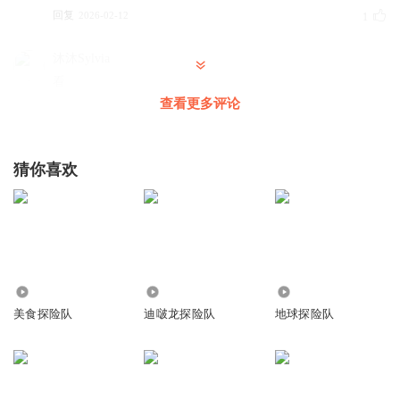
回复
2026-02-12
1
沐沐Sylvia
看
查看更多评论
回复
2026-07-27
0
卷星小福
猜你喜欢
3评
回复
2026-02-15
0
3.59万
5.34万
1.28万
美食探险队
迪啵龙探险队
地球探险队