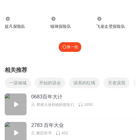
572
2548
94
超凡探险队
猫咪探险队
飞崖走壁探险队
换一批
相关推荐
一误倾城
开始的误会
误系的红绳
月老误我
0683百年大计
郭靖大侠和他的朋友们
1650
2783 百年大业
酷匠听书
452