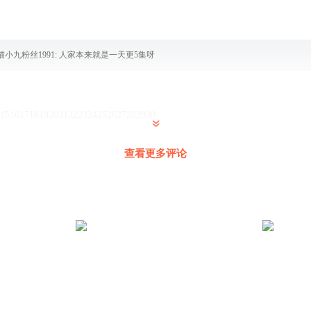
猫小九粉丝1991
:
人家本来就是一天更5集呀
415161718192021222324252627282930
查看更多评论
中的丝瓜蛋！