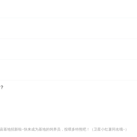
色？
宙基地招新啦~快来成为基地的饲养员，投喂多特熊吧！（卫星小红薯同名哦~）