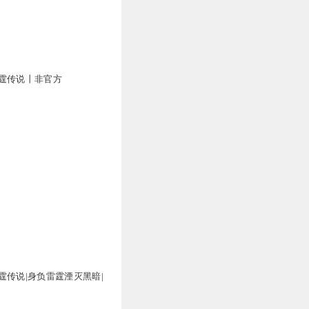
0
霆传说丨非官方
0
0
0
霆传说|身负雷霆湮灭黑暗|