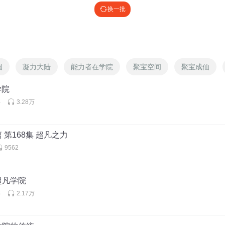
换一批
国
凝力大陆
能力者在学院
聚宝空间
聚宝成仙
学院
事
3.28万
 第168集 超凡之力
9562
达超凡学院
事
2.17万