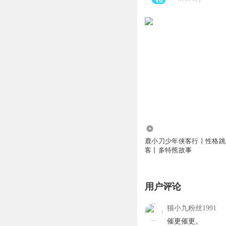
65.35万
鹿小刀少年侠客行丨性格跳
客丨多特熊故事
用户评论
猫小九粉丝1991
催更催更。