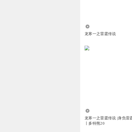
昵称已被隐蔽
人家本来就是一天
回复
2026-03-15
182
傀儡怎么打
龙寒一之雷霆传说
5
回复
2026-02-03
听友303636516
2
回复
2026-02-03
听友236832527
1
回复
2026-02-03
286
龙寒一之雷霆传说 |身负雷
1255222
丨多特熊20
什么时候更新