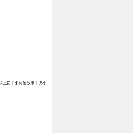
万
求生记丨多特熊故事丨虎小