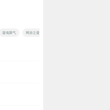
0
0
凝魂聚气
网游之凝聚之月头
聚宝灵武神
能力学院