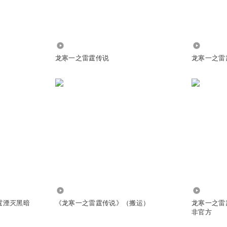
更5集呀
9461
69
龙寒一之雷霆传说
龙寒一之雷
8725
23.15万
霆湮灭黑暗
《龙寒一之雷霆传说》（搬运）
龙寒一之雷
非官方