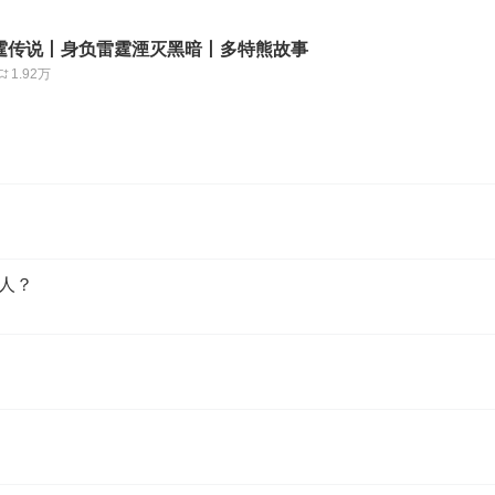
霆传说丨身负雷霆湮灭黑暗丨多特熊故事
1.92万
等人？