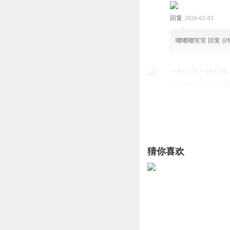
回复
2026-02-03
嘟嘟嘟笑笑
回复 @
一种心境一种心情
3456789101112131
回复
2026-02-03
听友255952697
什么！竟然是传说
猜你喜欢
回复
2026-08-05
染月丶红羽
这
回复
2026-07-03