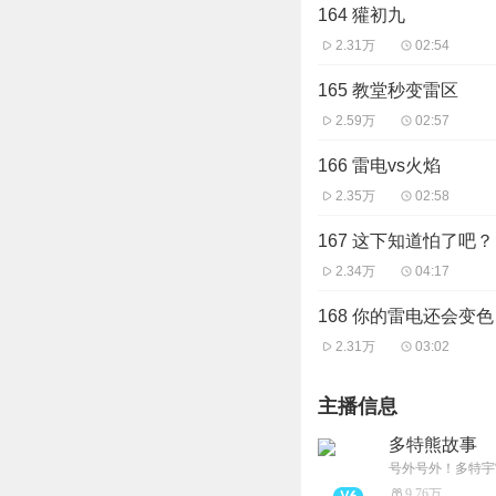
164 獾初九
2.31万
02:54
165 教堂秒变雷区
2.59万
02:57
166 雷电vs火焰
2.35万
02:58
167 这下知道怕了吧？
2.34万
04:17
168 你的雷电还会变
2.31万
03:02
主播信息
多特熊故事
号外号外！多特宇
9.76万