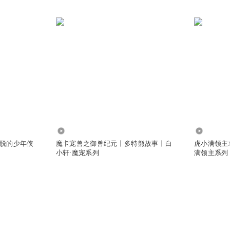
446.65万
1889.49
脱的少年侠
魔卡宠兽之御兽纪元丨多特熊故事丨白
虎小满领主
小轩·魔宠系列
满领主系列