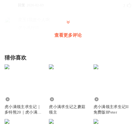
回复
2026-02-03
2
灵玉1我是个人啊
虎小满好帅
查看更多评论
回复
2026-02-03
2
灵玉1我是个人啊
回复 @
1552387cird
:
？？？
猜你喜欢
醉琳
虎小满好帅🥹🥹
回复
2026-02-04
2
64
8.54万
253.47万
暮伴夕
虎小满领主求生记｜
虎小满求生记之蘑菇
虎小满领主求生记II
第1
多特熊20｜虎小满领
领主
免费版IIPeter
回复
2026-02-03
1
主系列
一只蛾子