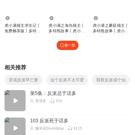
第三
回复
2026-02-03
1
22.51万
456.43万
547.59万
虎小满领主求生记丨
虎小满之海岛领主丨
虎小满之蘑菇领主丨
小傻瓜来也
免费畅享版丨多特熊
多特熊故事丨虎小满
多特熊故事丨虎小满
细节：提目是"亡"不是"死"
故事
领主系列
领主系列
回复
2026-07-16
0
换一批
相关推荐
穿成反派早亡妻
这个反派不太可爱
我替反派成个仙
第5集：反派忌于话多
零清音
516
103 反派死于话多
爆米花Soundplay
9115