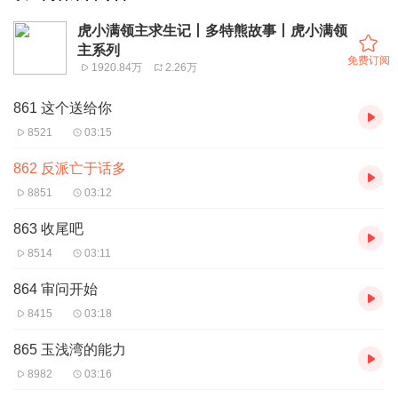
虎小满领主求生记丨多特熊故事丨虎小满领
主系列
免费订阅
1920.84万
2.26万
861 这个送给你
8521
03:15
862 反派亡于话多
8851
03:12
863 收尾吧
8514
03:11
864 审问开始
8415
03:18
865 玉浅湾的能力
8982
03:16