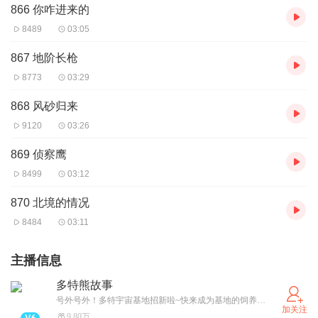
866 你咋进来的
8489
03:05
867 地阶长枪
8773
03:29
868 风砂归来
9120
03:26
869 侦察鹰
8499
03:12
870 北境的情况
8484
03:11
主播信息
多特熊故事
号外号外！多特宇宙基地招新啦~快来成为基地的饲养员，投喂多特熊吧！（卫星小红薯同名哦~）
加关注
9.80万