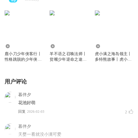
65.74万
35.16万
456.43万
鹿小刀少年侠客行丨
羊不语之召唤法师丨
虎小满之海岛领主丨
性格跳脱的少年侠客
贫嘴少年逆命之途丨
多特熊故事丨虎小满
丨多特熊故事
多特熊故事
领主系列
用户评论
暮伴夕
花池好萌
回复
2026-02-03
2
暮伴夕
天婴一看就没小满可爱