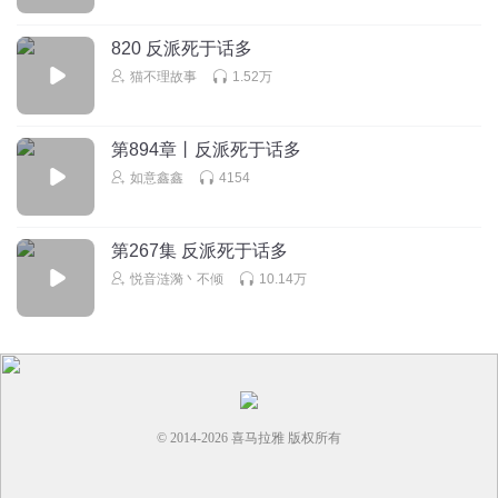
820 反派死于话多
猫不理故事
1.52万
第894章丨反派死于话多
如意鑫鑫
4154
第267集 反派死于话多
悦音涟漪丶不倾
10.14万
© 2014-
2026
喜马拉雅 版权所有