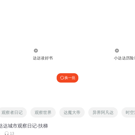
463
307.20万
达达读好书
小达达历险
换一批
观察者日记
观察世界
达魔大帝
异界阿凡达
时空
火达达城市观察日记-扶梯
事
13