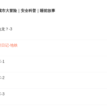
城市大冒险｜安全科普｜睡前故事
龙？-3
察日记-地铁
-1
-2
-3