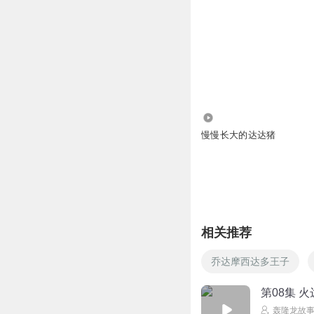
3518
慢慢长大的达达猪
相关推荐
乔达摩西达多王子
第08集 
轰隆龙故