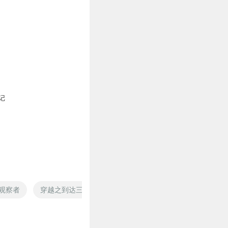
记
观察者
穿越之到达三国
末世观察学
达尔的时光