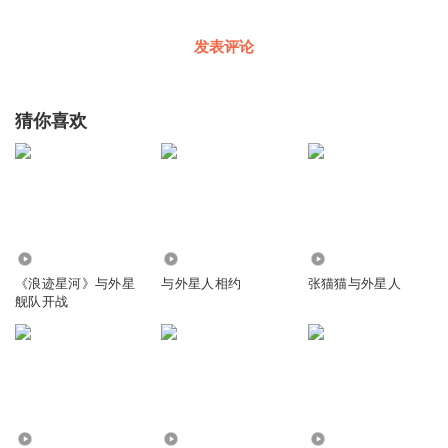
发表评论
猜你喜欢
2.55万
1230
4617
《浪迹星河》与外星
与外星人相约
张猫猫与外星人
舰队开战
1328
79.95万
100.37万