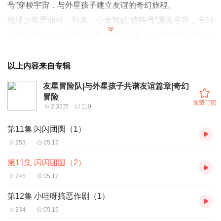
号”穿梭宇宙，与外星孩子建立友谊的奇幻旅程。
地球少年爱丽丝、利奥、小金驾驶“达特号”漫游宇宙，专到
异星找朋友。他们帮干涸星球找回水源，让敌对鱼虾和解；
在机械星用眼泪洗掉能量披萨，救下即将爆炸的机器人；与
九岁飞船“孤独者”成为玩伴，给它首个生日歌；又破网红星
以上内容来自专辑
的点赞魔咒，让外星人抬头看见真实世界。孩子们把草莓牛
友星冒险队|与外星孩子共谱友谊篇章|奇幻
奶、激光眼、卷饼、机器狗全当友谊密码，用真诚代替规
冒险
免费订阅
2.35万
119
则，用眼泪代替武器，用拥抱修理飞船。每颗星星都因他们
多了一盏暖光，他们也把宇宙变成一张巨型合影：无论鱼、
第11集 闪闪团圆（1）
虾、披萨、机械或数据，只要伸手，就能被地球的小手拉进
253
05:17
同一张笑脸。
第11集 闪闪团圆（2）
地球孩子以真诚、创意和勇气，一次次证明：跨越种族与形
245
05:17
态，真心才是宇宙通用语言；友谊能修复生态、化解冲突、
第12集 小哇呀搞恶作剧（1）
点亮孤独，也让团队自身成长。
234
05:15