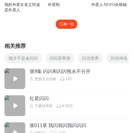
我的外星女友之同桌
外星狗
外星人与UFO全揭秘
是外星人
换一批
相关推荐
我才不是金闪闪
闪闪异界游
闪光世界
闪光传说
第9集 闪闪和闪闪熊永不分开
悠悠宝贝乐园
125
红星闪闪
只爱好声音
4.59万
第011章 我闪我闪我闪闪闪