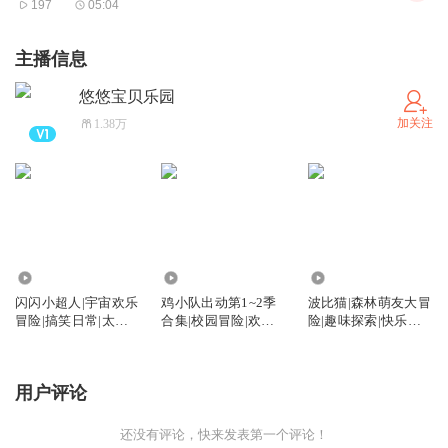
197
05:04
主播信息
悠悠宝贝乐园
加关注
1.38万
5713
2.19万
333
闪闪小超人|宇宙欢乐
鸡小队出动第1~2季
波比猫|森林萌友大冒
冒险|搞笑日常|太空
合集|校园冒险|欢乐
险|趣味探索|快乐成
奇遇
日常
长
用户评论
还没有评论，快来发表第一个评论！