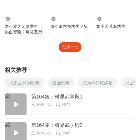
191.75万
1.39万
1.85万
龙小夏之无限求生丨
游小浪木筏求生全集
龙小天荒岛求生
热血冒险丨爆笑互怼
换一批
相关推荐
火影之神的试炼
最强试炼
成为神的试炼是
龙之试
第164集：树界武学殿1
神奇小队
3677
第164集：树界武学殿2
神奇小队
3640