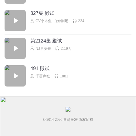
327集 殿试
CV小木鱼_白鲸剧场
234
第2124集 殿试
NJ早安酱
2.19万
491 殿试
千语声社
1881
© 2014-
2026
喜马拉雅 版权所有