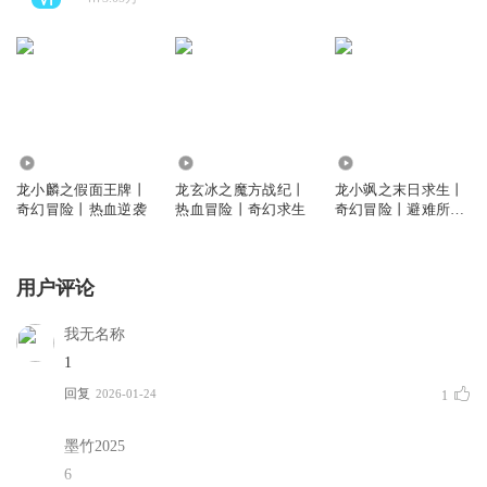
59.39万
103.37万
218.65万
龙小麟之假面王牌丨
龙玄冰之魔方战纪丨
龙小飒之末日求生丨
奇幻冒险丨热血逆袭
热血冒险丨奇幻求生
奇幻冒险丨避难所升
级
用户评论
我无名称
1
回复
2026-01-24
1
墨竹2025
6