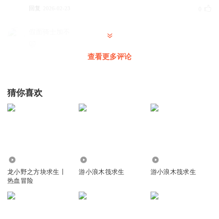
回复
2026-02-23
0
假面骑士加不
🙀
查看更多评论
回复
2026-01-25
0
猜你喜欢
367.93万
577.62万
8589
龙小野之方块求生丨
游小浪木筏求生
游小浪木筏求生
热血冒险