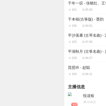
千年一叹 - 张晓红、王
161
05:30
千本桜(古筝版) - 墨韵
156
04:01
平沙落雁 (古琴名曲) -
155
07:05
平湖秋月 (古筝名曲) -
229
04:27
琵琶吟 - 赵聪
150
04:11
主播信息
悦读烩
19.60万