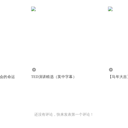
580.13万
44.93万
会的命运
TED演讲精选（英中字幕）
【马年大吉
还没有评论，快来发表第一个评论！