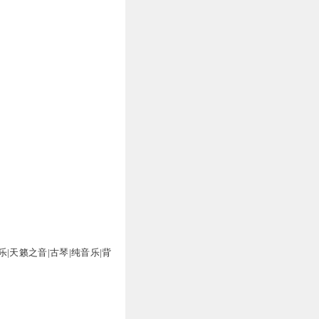
|天籁之音|古琴|纯音乐|背