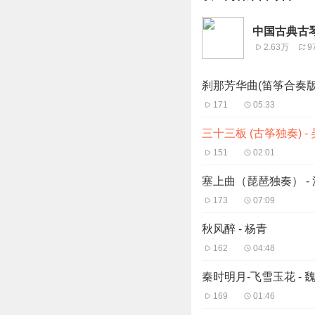
中国古典古
2.63万
9
刹那芳华曲(笛筝合奏版)
171
05:33
三十三板 (古筝独奏) -
151
02:01
塞上曲（琵琶独奏） -
173
07:09
秋风醉 - 杨青
162
04:48
秦时明月-飞雪玉花 - 
169
01:46