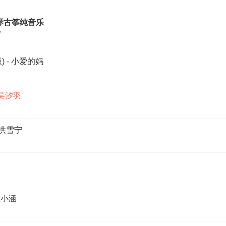
琴古筝纯音乐
7
 - 小爱的妈
 吴汐羽
 洪雪宁
魏小涵