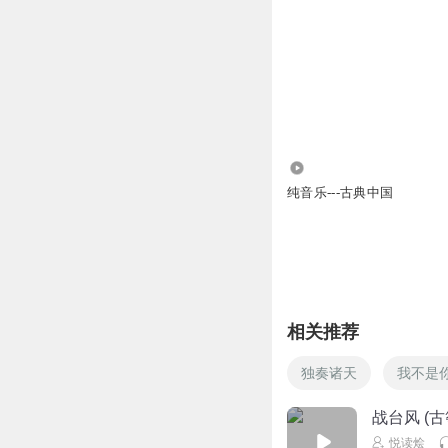
2.28万
纯音乐---古典中国
相关推荐
独奏诸天
我不是
战台风 (古
悦读烩