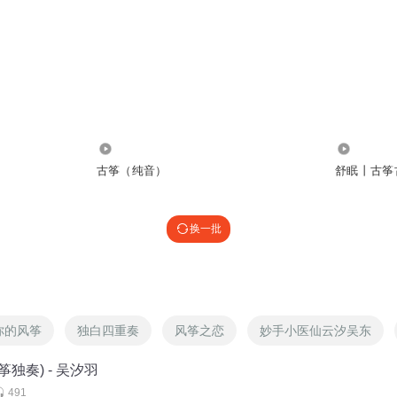
60.36万
118.12万
古筝（纯音）
舒眠丨古筝
换一批
你的风筝
独白四重奏
风筝之恋
妙手小医仙云汐吴东
筝独奏) - 吴汐羽
491