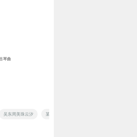
古琴曲
吴东周美珠云汐
某不科学的圣斗士吴羽
独奏羽愁
风