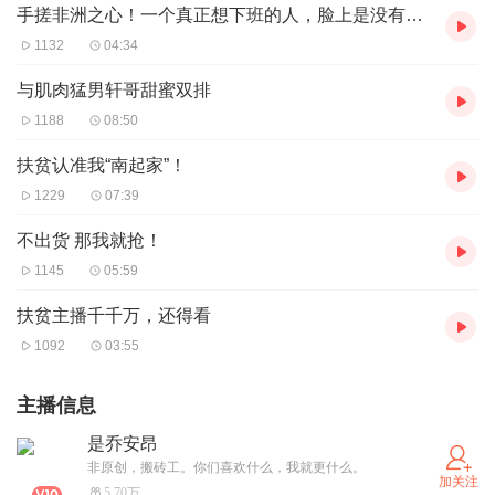
手搓非洲之心！一个真正想下班的人，脸上是没有笑容的！！
1132
04:34
与肌肉猛男轩哥甜蜜双排
1188
08:50
扶贫认准我“南起家”！
1229
07:39
不出货 那我就抢！
1145
05:59
扶贫主播千千万，还得看
1092
03:55
主播信息
是乔安昂
非原创，搬砖工。你们喜欢什么，我就更什么。
加关注
5.70万