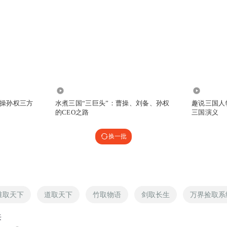
1.51万
1.01万
操孙权三方
水煮三国“三巨头”：曹操、刘备、孙权
趣说三国人
的CEO之路
三国演义
换一批
谁取天下
道取天下
竹取物语
剑取长生
万界捡取系
来