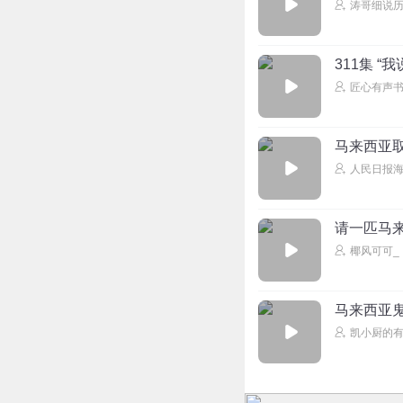
涛哥细说
311集 
匠心有声
马来西亚取
人民日报
请一匹马
椰风可可_
马来西亚
凯小厨的