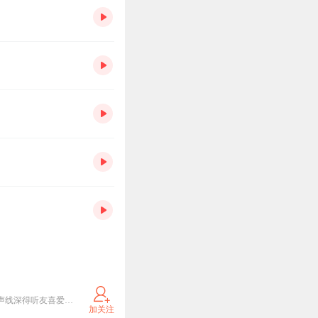
涛哥，也叫谢涛，喜马拉雅平台第一历史主播，其播讲的历史系列节目，以其风趣的个性和优美浑厚的声线深得听友喜爱，老少咸宜，在网络音频平台具有相当影响力，其中的《春秋》、《楚汉争霸》《两汉》《三国》《华夏通史》《从三国到明清》《两晋南北朝》《隋唐》《大秦帝国》等等历史专辑，总播放量超过20亿！ 涛哥作为一名历史狂热爱好者，熟读各种历史典籍，在播讲过程中，融会贯通各种历史资料，博古通今，幽默风趣，让枯燥的历史事件变为一个一个有趣的故事，让一个一个历史人物鲜活呈现在你的面前。
加关注