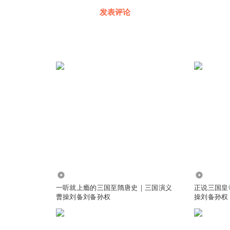
发表评论
184.12万
10.61万
一听就上瘾的三国至隋唐史｜三国演义
正说三国皇
曹操刘备刘备孙权
操刘备孙权