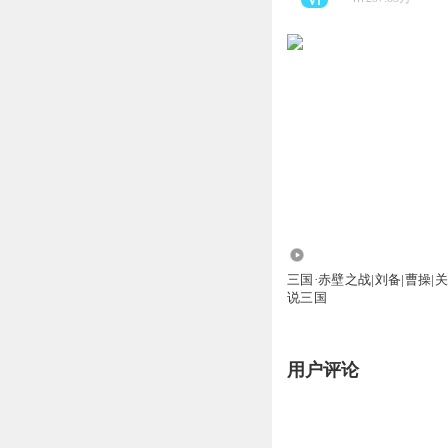
69.18万
三国·赤壁之战|刘备|曹操|
说三国
用户评论