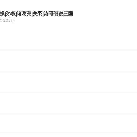
曹操|孙权|诸葛亮|关羽|涛哥细说三国
1.35万