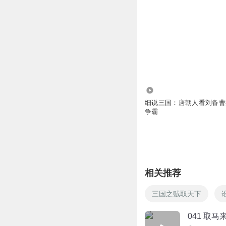
9565
细说三国：唐朝人看刘备曹
争霸
相关推荐
三国之贼取天下
041 取马