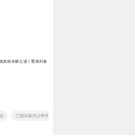
物真相未解之谜丨曹操刘备
统
三国从取代少帝开始
我也要取经
攻取天下
问