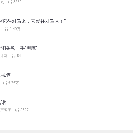
历史
3286
“我说它往对马来，它就往对马来！”
书
1.49万
消采购二手“黑鹰”
海外网
54
来戒酒
6.76万
鬼话
有声餐厅
2637