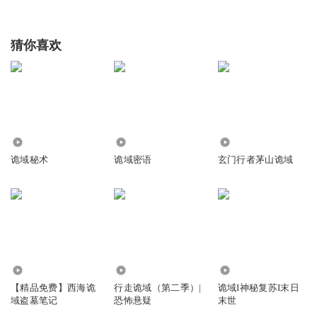
猜你喜欢
1.38万
2.95万
10.81万
诡域秘术
诡域密语
玄门行者茅山诡域
44.80万
8185
97.74万
【精品免费】西海诡
行走诡域（第二季）|
诡域I神秘复苏I末日
域盗墓笔记
恐怖悬疑
末世