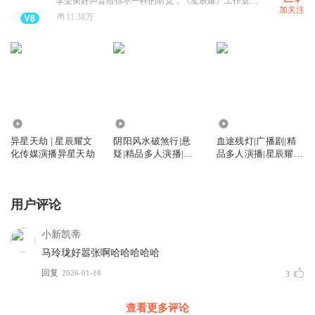
享受美好声音给你不一样的听觉，《星辰耀》工作室招募，欢迎各宝子加入。热爱演播，一起共同进步，ykfxiaofeng
加关注
11.38万
31.99万
7.79万
5.43万
异星天劫 | 星辰耀文
阴阳风水破煞行|悬
血途残灯|广播剧|精
化传媒演播异星天劫
疑|精品多人演播|星
品多人演播|星辰耀工
辰耀工作室出品
作室出品
用户评论
小新凯蒂
马玲珑好嚣张啊哈哈哈哈哈
回复
2026-01-18
3
查看更多评论