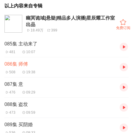
以上内容来自专辑
幽冥诡域|悬疑|精品多人演播|星辰耀工作室
出品
免费订阅
18.49万
399
085集 主动来了
481
10:07
086集 师傅
508
19:38
087集 意
476
09:29
088集 盗坟
473
09:59
089集 买阴婚
536
09:33