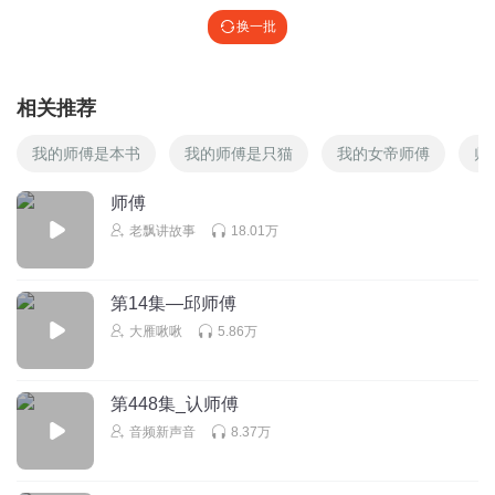
换一批
相关推荐
我的师傅是本书
我的师傅是只猫
我的女帝师傅
师
师傅
老飘讲故事
18.01万
第14集—邱师傅
大雁啾啾
5.86万
第448集_认师傅
音频新声音
8.37万