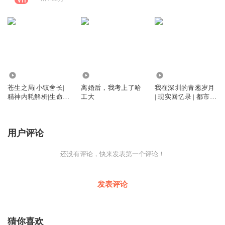
2112
30.23万
6.01万
苍生之局|小镇舍长|
离婚后，我考上了哈
我在深圳的青葱岁月
精神内耗解析|生命解
工大
| 现实回忆录 | 都市青
题思路
春
用户评论
还没有评论，快来发表第一个评论！
发表评论
猜你喜欢