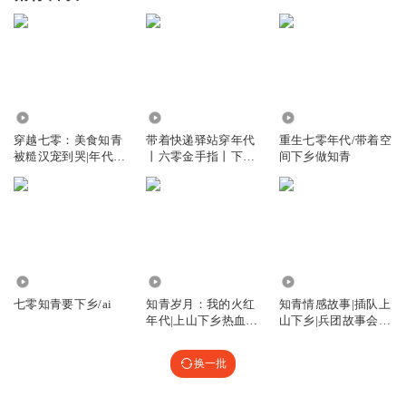
53.95万
41.85万
430.64万
穿越七零：美食知青
带着快递驿站穿年代
重生七零年代/带着空
被糙汉宠到哭|年代
丨六零金手指丨下乡
间下乡做知青
文|知青下乡|多播
知青丨穿越
461.02万
3.34万
16.34万
七零知青要下乡/ai
知青岁月：我的火红
知青情感故事|插队上
年代|上山下乡热血青
山下乡|兵团故事会|
春|插队往事
年代记忆
换一批