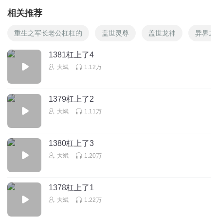
相关推荐
重生之军长老公杠杠的
盖世灵尊
盖世龙神
异界之
1381杠上了4
大斌
1.12万
1379杠上了2
大斌
1.11万
1380杠上了3
大斌
1.20万
1378杠上了1
大斌
1.22万