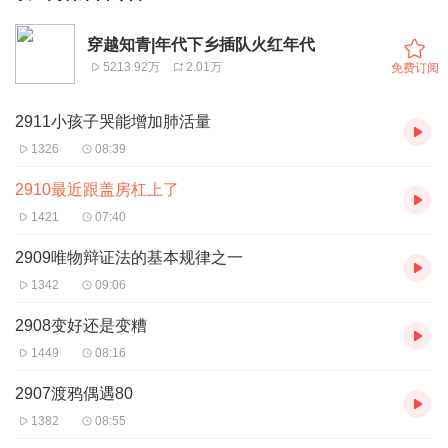
穿越知青|年代下乡插队火红年代
5213.92万
2.01万
免费订阅
2911小孩子哭能增加肺活量
1326
08:39
2910最近跟盖房杠上了
1421
07:40
2909唯物辩证法的基本规律之一
1342
09:06
2908变好还是变糟
1449
08:16
2907渡鸦偶遇80
1382
08:55