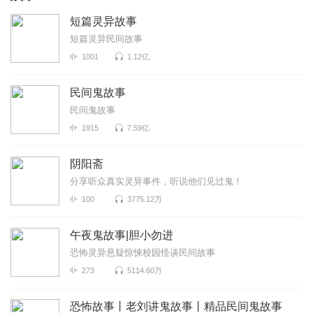
短篇灵异故事
短篇灵异民间故事
1001
1.12亿
民间鬼故事
民间鬼故事
1915
7.59亿
阴阳斋
分享听众真实灵异事件，听说他们见过鬼！
100
3775.12万
午夜鬼故事|胆小勿进
恐怖灵异悬疑惊悚校园怪谈民间故事
273
5114.60万
恐怖故事丨老刘讲鬼故事丨精品民间鬼故事