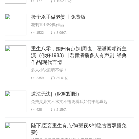
177
1552.13万
捡个杀手做老婆丨免费版
花刺1913经典作品
1532
8.06亿
重生八零，媳妇有点辣|周也、翟潇闻领衔主
演《你好1983》 |君颜演播多人有声剧 |经典
作品|现代言情
多人小说剧听不够！
2359
89.01亿
道法无边|（叱咤阴阳）
免费灵异文不水文不拖更看我如何平地崛起
428
2.15亿
陛下,臣妾重生有点作(墨夜&神隐古言双播免
费)