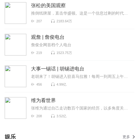
张松的美国观察
推倒纸牌屋，直击华盛顿。这是一个信息过剩的时代，也是一个真相迷离的时代。美国既是中国发展最重要的...
207
2183.64万
观詹 | 詹俊电台
詹俊全网首档个人电台
219
1523.75万
大事一锡话 | 胡锡进电台
老胡来了！胡锡进入驻喜马拉雅！每周一到周五上午喜马拉雅独家呈现，胡锡进为全网听众拨开重重迷雾，听...
456
4.99亿
维为看世界
张维为通过自己走访数百个国家的经历，以多角度关注世界政局变化，跟进社会热门话题，见微知著的分析国...
208
3.52亿
娱乐
更多