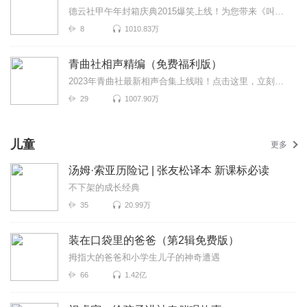
德云社甲午年封箱庆典2015爆笑上线！为您带来《叫卖图》《歪唱》《天天向上》等高能相声！各种爆笑包袱...
8
1010.83万
青曲社相声精编（免费福利版）
2023年青曲社最新相声合集上线啦！点击这里，立刻免费听>>>包袱不停，笑点密集，“既文艺又可爱”的青曲...
29
1007.90万
儿童
更多
汤姆·索亚历险记 | 张友松译本 新课标必读
不下架的成长经典
35
20.99万
装在口袋里的爸爸（第2辑免费版）
拇指大的爸爸和小学生儿子的神奇遭遇
66
1.42亿