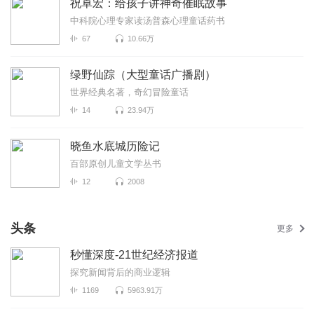
祝卓宏：给孩子讲神奇催眠故事
中科院心理专家读汤普森心理童话药书
67
10.66万
绿野仙踪（大型童话广播剧）
世界经典名著，奇幻冒险童话
14
23.94万
晓鱼水底城历险记
百部原创儿童文学丛书
12
2008
头条
更多
秒懂深度-21世纪经济报道
探究新闻背后的商业逻辑
1169
5963.91万