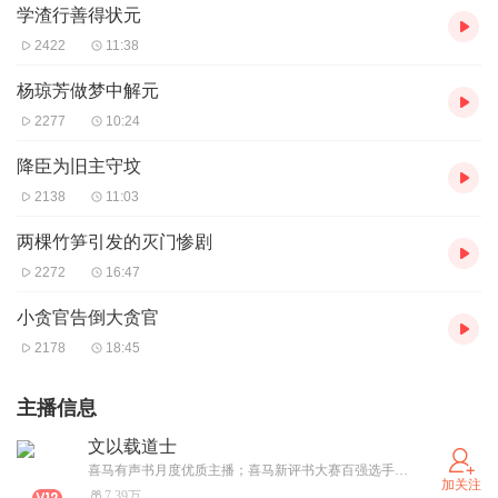
学渣行善得状元
2422
11:38
杨琼芳做梦中解元
2277
10:24
降臣为旧主守坟
2138
11:03
两棵竹笋引发的灭门惨剧
2272
16:47
小贪官告倒大贪官
2178
18:45
主播信息
文以载道士
喜马有声书月度优质主播；喜马新评书大赛百强选手；有声书作品四十余部，其中单播、主述二十余部，喜马上架作品《官场之风起云涌》、《抗战雄心》、《绝世赘婿》、《亡灵笔记》等；播客作品2部：《民间故事》、《猫爸哄睡啦》
加关注
7.39万