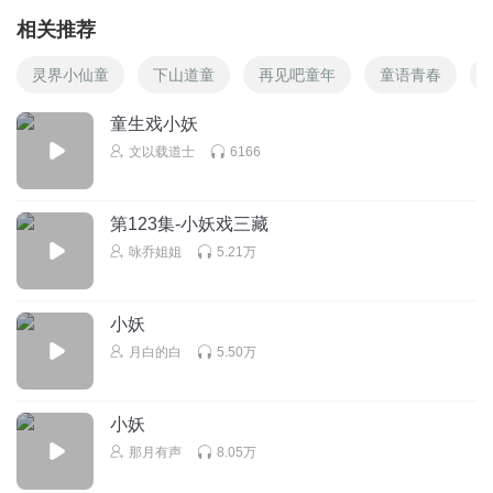
相关推荐
灵界小仙童
下山道童
再见吧童年
童语青春
童生戏小妖
文以载道士
6166
第123集-小妖戏三藏
咏乔姐姐
5.21万
小妖
月白的白
5.50万
小妖
那月有声
8.05万