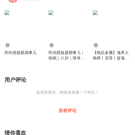
1.25亿
36.68万
2.75万
民间悬疑蹊跷事儿
民间悬疑蹊跷事儿｜
【精品多播】鬼界入
助眠｜八卦｜猎奇｜
殓师丨灵异丨捉鬼丨
劝人向善
悬疑
用户评论
还没有评论，快来发表第一个评论！
发表评论
猜你喜欢