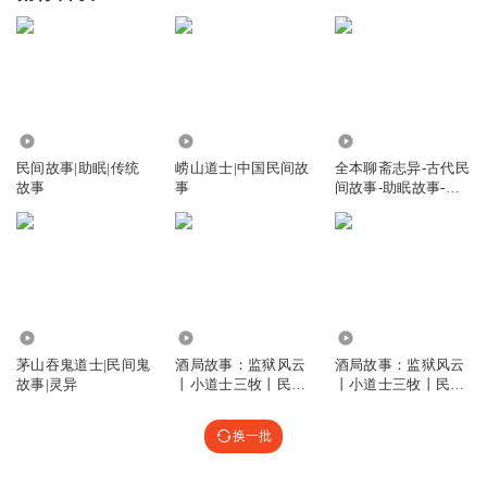
670.52万
55.34万
181.58万
民间故事|助眠|传统
崂山道士|中国民间故
全本聊斋志异-古代民
故事
事
间故事-助眠故事-民
间灵异小故
5.65万
353.64万
7086
茅山吞鬼道士|民间鬼
酒局故事：监狱风云
酒局故事：监狱风云
故事|灵异
丨小道士三牧丨民间
丨小道士三牧丨民间
故事
故事
换一批