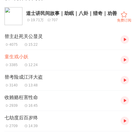
道士讲民间故事｜助眠｜八卦｜猎奇｜劝善
19.71万
707
免费订阅
替主赴死关公显灵
4075
15:22
童生戏小妖
3385
12:24
替考险成江洋大盗
3140
13:48
收贿赂枉害性命
2939
16:45
七劫度后百岁终
2709
14:39