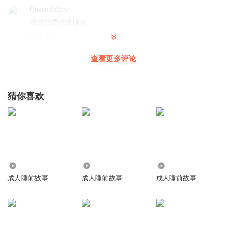
Queensfellow
我也想要特殊服务
回复
2026-01-05
0
查看更多评论
那月有声
回复 @
Queensfellow
:
晚安！
落花飘絮_
猜你喜欢
故事好听，疯狂打call
回复
2026-01-05
5
那月有声
回复 @
落花飘絮_
:
晚安！
207.02万
1641
309.45万
成人睡前故事
成人睡前故事
成人睡前故事