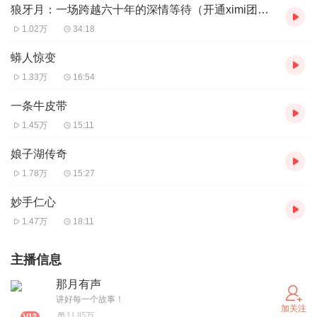
狼牙月：一场跨越六十年的深情等待（开通ximi团可免费收听）
1.02万
34:18
蟒人惊变
1.33万
16:54
一条牛皮带
1.45万
15:11
娘子湖传奇
1.78万
15:27
妙手仁心
1.47万
18:11
主播信息
那月有声
讲好每一个故事！
加关注
11.85万