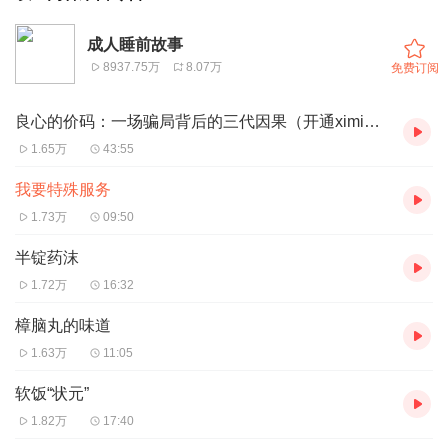
成人睡前故事
8937.75万
8.07万
免费订阅
良心的价码：一场骗局背后的三代因果（开通ximi团可免费收听）
1.65万
43:55
我要特殊服务
1.73万
09:50
半锭药沫
1.72万
16:32
樟脑丸的味道
1.63万
11:05
软饭“状元”
1.82万
17:40