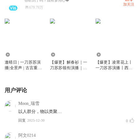
你听到了吗？我有多用心❤️
加关注
679.79万
1832.00万
1409.42万
42.47万
逢晴日 | 一刀苏苏演
【爆更】解春衫｜一
【爆更】凌霄花上丨
播|全景声 | 古言重生
刀苏苏领衔演播｜古
一刀苏苏演播丨西子
权谋复仇 | VIP免费多
言重生｜VIP免费多
情古言权谋丨 VIP免
人有声剧
人有声剧
费多人有声剧
用户评论
Moon_瑞雪
以人群分，物以类聚…
回复
2025-12-30
0
阿文0214