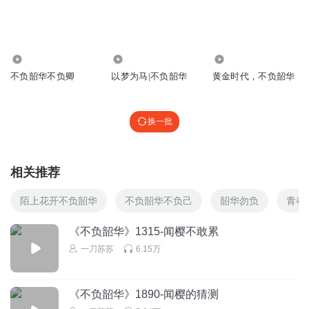
回复
2025-12-30
1
余音缭绕天籁之声
快来听吧
5.15万
2.20万
6037
不负韶华不负卿
以梦为马|不负韶华
黄金时代，不负韶华
回复
2026-01-04
0
甜意ty
换一批
嘿，还真是鱼找鱼虾找虾，真配呢
回复
2025-12-31
0
相关推荐
爱吃麻辣烫啦啦啦
管总竟然和包总一伙
陌上花开不负韶华
不负韶华不负己
韶华勿负
青春
回复
2026-03-03
0
《不负韶华》1315-闻樱不敢累
一刀苏苏
6.15万
爱吃麻辣烫啦啦啦
王太太好可爱呀
回复
2026-03-03
0
《不负韶华》1890-闻樱的猜测