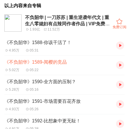
以上内容来自专辑
不负韶华 | 一刀苏苏 | 重生逆袭年代文 | 重
生八零媳妇有点辣同作者作品 | VIP免费多
免费订阅
1.93亿
11.52万
人有声剧
《不负韶华》1588-你该干活了！
4.95万
05:31
《不负韶华》1589-闻樱的竞品
5.02万
05:22
《不负韶华》1590-全方面的压制？
5.28万
05:16
《不负韶华》1591-市场需要百花齐放
4.93万
05:26
《不负韶华》1592-比想象中更无耻！
4.91万
05:38