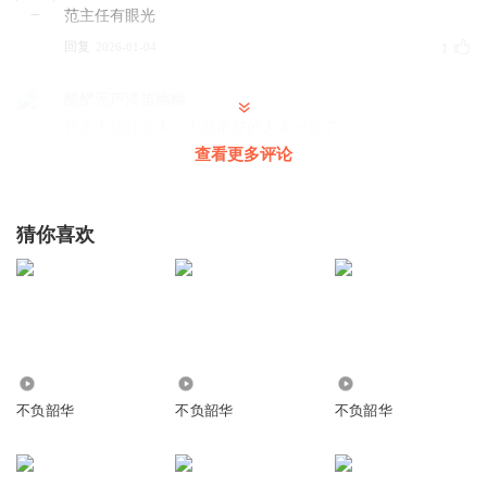
范主任有眼光
回复
2026-01-04
1
醴酽无声清笛幽幽
什么人找什么人，人品不好的人凑一起了
查看更多评论
回复
2025-12-30
1
爱吃麻辣烫啦啦啦
猜你喜欢
蓝鲸有点飘啊，还是闻仓鼠踏实
回复
2026-03-03
2
没有内陷
好听
回复
228
7342
257
2025-12-30
1
不负韶华
不负韶华
不负韶华
苏中有天地
好听