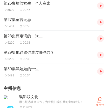
第26集放假女生一个人在家
5509
00:45
第27集童言无忌
5401
00:58
第28集薛定谔的一米二
5220
00:38
第29集拖鞋跟你遭过哪些罪？
5209
00:30
第30集洋娃娃的一生
5491
00:34
主播信息
戏影联文化
用心甄选动画佳作，为宝贝们编织梦幻童年时光！
加关注
12.98万