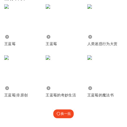
256.71万
330.63万
138
王蓝莓
王蓝莓
人类迷惑行为大赏
26.52万
245.05万
42.85万
王蓝莓|非原创
王蓝莓的奇妙生活
王蓝莓的魔法书
换一批