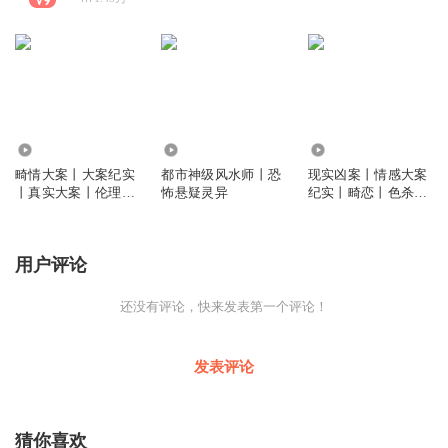
1.37万
1.69万
8.11万
畸情大案丨大案纪实
都市神级风水师丨恐
现实凶案丨情感大案
丨真实大案丨伦理情
怖悬疑灵异
纪实丨畸恋丨色杀丨
感大案
伦理
用户评论
还没有评论，快来发表第一个评论！
发表评论
猜你喜欢