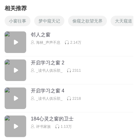
相关推荐
小窗往事
梦中窥天记
偷窥之欲望无界
大天窥道
邻人之窗
海林_声声不息
2.14万
开启学习之窗 2
_读书人俱乐部_
2311
开启学习之窗 4
_读书人俱乐部_
2218
184心灵之窗的卫士
评书家族
1.13万