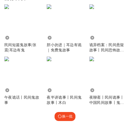
1452.27万
1.28万
6382
民间短篇鬼故事|张
胆小勿进｜耳边有诡
诡异档案：民间悬疑
震|耳边有鬼
｜免费鬼故事
故事丨民间恐怖故事
丨鬼故事
62.41万
59.05万
7836
午夜诡话丨民间鬼故
夜半讲诡事丨民间鬼
夜聊斋丨民间诡事丨
事
故事丨木白
中国民间故事丨鬼故
事灵异悬疑
换一批