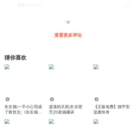
回复
2026-01-31
0
是楚夕呀
加油啊！
查看更多评论
回复
2026-02-01
0
乌墨墨铁粉
猜你喜欢
抢沙发
回复
2026-01-20
0
693.51万
84.09万
1179.56万
长生猫|一不小心苟成
遗落的天机|长生密
【正版免费】猫平安
了救世主|《长生猫》
咒|闫老猫播讲
逆袭传奇
漫剧上线啦