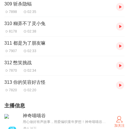
309 斩杀隐蝠
7898
02:35
310 糊弄不了灵小兔
8178
02:38
311 都是为了朋友嘛
7907
02:33
312 憋笑挑战
7870
02:34
313 你的笑容好古怪
7820
02:20
主播信息
神奇喵喵谷
用心做好有声故事，用爱编织童年梦想！神奇喵喵谷号：SQMMGFM 伴宝贝快乐成长！
加关注
6.38万