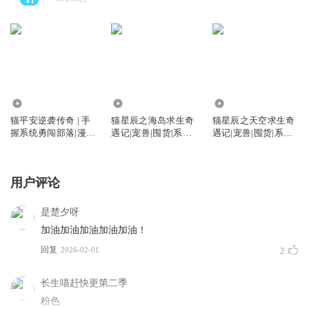
1803.70万
827.39万
223.45万
猫平安逆袭传奇 | 手
猫星辰之海岛求生奇
猫星辰之天空求生奇
握系统勇闯部落|漫剧
遇记|宠兽|囤货|系统|
遇记|宠兽|囤货|系统|
已上线
少年成长
少年成长
用户评论
是楚夕呀
加油加油加油加油加油！
回复
2026-02-01
2
长生喵赶快更第二季
粉色