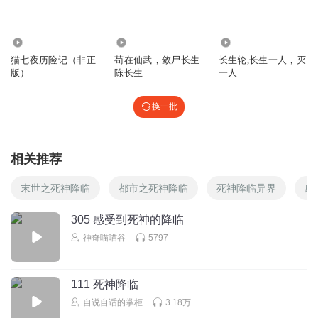
5794
372
3336
猫七夜历险记（非正
苟在仙武，敛尸长生
长生轮,长生一人，灭
版）
陈长生
一人
换一批
相关推荐
末世之死神降临
都市之死神降临
死神降临异界
感
305 感受到死神的降临
神奇喵喵谷
5797
111 死神降临
自说自话的掌柜
3.18万