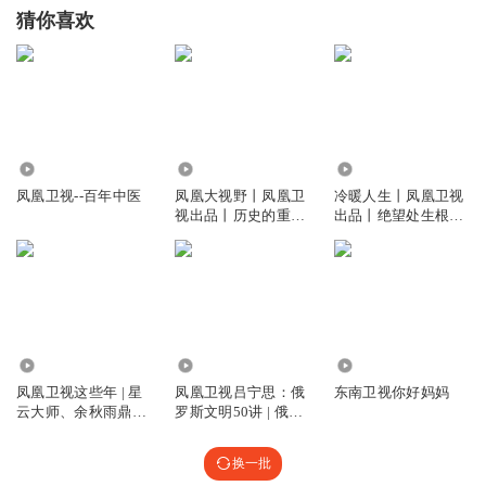
猜你喜欢
4388
3.52万
2867
凤凰卫视--百年中医
凤凰大视野丨凤凰卫
冷暖人生丨凤凰卫视
视出品丨历史的重量
出品丨绝望处生根丨
丨时代的回响
微光里见众生
3.16万
94.71万
391.33万
凤凰卫视这些年 | 星
凤凰卫视吕宁思：俄
东南卫视你好妈妈
云大师、余秋雨鼎力
罗斯文明50讲 | 俄罗
推荐
斯宣布进行部分动员
| 入俄公投
换一批