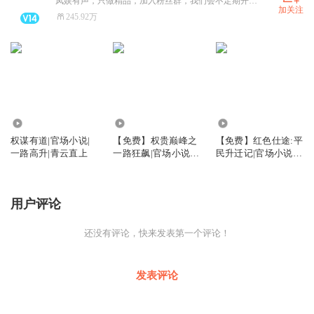
凤娱有声，只做精品，加入粉丝群，我们会不定期开展新书抽奖活动，多多参与哦~
加关注
245.92万
7024.01万
107.21万
104.37万
权谋有道|官场小说|
【免费】权贵巅峰之
【免费】红色仕途:平
一路高升|青云直上
一路狂飙|官场小说|
民升迁记|官场小说|
经典|权谋
经典
用户评论
还没有评论，快来发表第一个评论！
发表评论