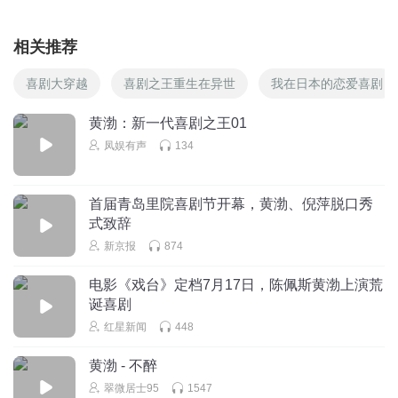
相关推荐
喜剧大穿越
喜剧之王重生在异世
我在日本的恋爱喜剧
黄渤：新一代喜剧之王01
凤娱有声
134
首届青岛里院喜剧节开幕，黄渤、倪萍脱口秀
式致辞
新京报
874
电影《戏台》定档7月17日，陈佩斯黄渤上演荒
诞喜剧
红星新闻
448
黄渤 - 不醉
翠微居士95
1547