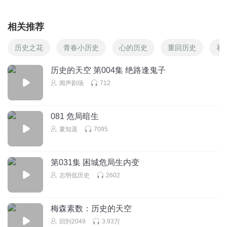
相关推荐
历史之花
青春小历史
心的历史
重回历史
看
历史的天空 第004集 绝路逢鬼子
闻声剧场
712
081 危局暗生
夏知遥
7095
第031集 困城危局生内变
志明侃历史
2602
梅森素数：历史的天空
回到2049
3.93万