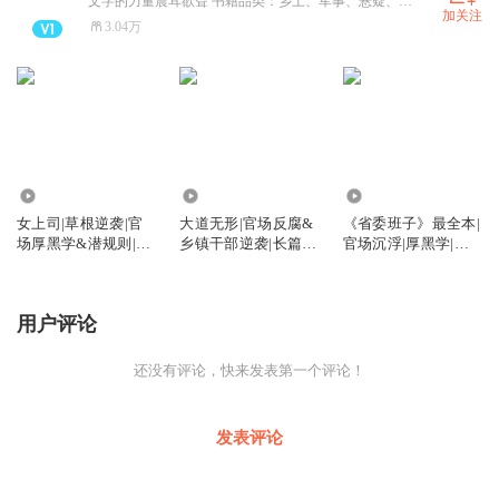
文字的力量震耳欲聋 书籍品类：乡土、军事、悬疑、官场
加关注
3.04万
9.76万
899
28.47万
女上司|草根逆袭|官
大道无形|官场反腐&
《省委班子》最全本|
场厚黑学&潜规则|红
乡镇干部逆袭|长篇精
官场沉浮|厚黑学|许
颜官途暗斗
品有声剧
开祯作品
用户评论
还没有评论，快来发表第一个评论！
发表评论