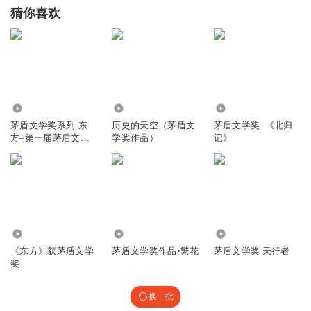
猜你喜欢
87.67万
148.31万
1.94万
茅盾文学奖系列-东
历史的天空（茅盾文
茅盾文学奖–《北归
方–第一届茅盾文学
学奖作品）
记》
奖获奖作品
4.76万
85.09万
10.85万
《东方》获茅盾文学
茅盾文学奖作品•繁花
茅盾文学奖 天行者
奖
换一批