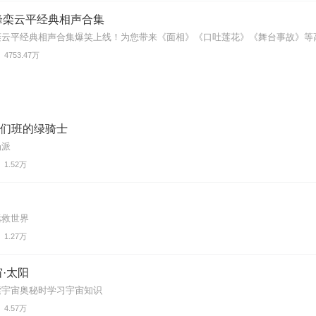
峰栾云平经典相声合集
云平经典相声合集爆笑上线！为您带来《面相》《口吐莲花》《舞台事故》等高能
4753.47万
 我们班的绿骑士
场派
1.52万
拯救世界
1.27万
·太阳
索宇宙奥秘时学习宇宙知识
4.57万