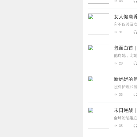
48
女人健康
它不仅涉及
31
忽而白首 |
他疼她，宠
28
新妈妈的
照料护理和
33
末日逆战
全球沦陷混
35