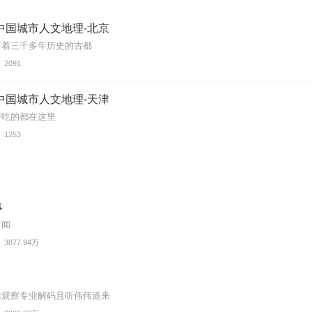
中国城市人文地理-北京
有着三千多年历史的古都
2091
中国城市人文地理-天津
好吃的都在这里
1253
事
新闻
3877.94万
际观察专业解码且听伟伟道来