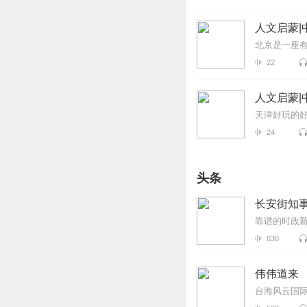
人文启蒙|
北京是一座
22
人文启蒙|
天津好玩的
24
头条
长安街知
靠谱的时政
630
伟伟道来
台海风云国