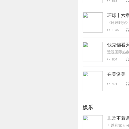
533
环球十六
《环球时报
1345
钱克锦看天
透视国际热
804
在美谈美
421
娱乐
非常不着
可以和家人