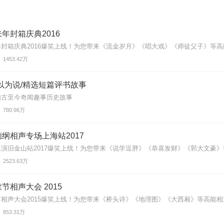
年封箱庆典2016
封箱庆典2016爆笑上线！为您带来《流金岁月》《唱大戏》《师徒父子》等高能
1453.42万
以为说/精选短篇评书故事
由古至今奇闻趣事历史故事
780.96万
纲相声专场上海站2017
演旧金山站2017爆笑上线！为您带来《说学逗胖》《恭喜发财》《郭大文豪》等
2523.63万
节相声大会 2015
相声大会2015爆笑上线！为您带来《桥头诗》《地理图》《大西厢》等高能相声
853.31万