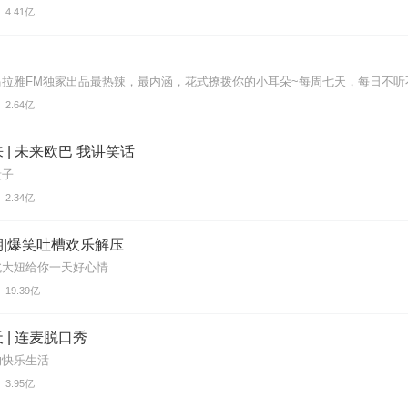
4.41亿
马拉雅FM独家出品最热辣，最内涵，花式撩拨你的小耳朵~每周七天，每日不听
2.64亿
 | 未来欧巴 我讲笑话
段子
2.34亿
|爆笑吐槽欢乐解压
北大妞给你一天好心情
19.39亿
 | 连麦脱口秀
的快乐生活
3.95亿