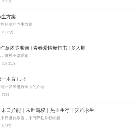
9.88万
养生方案
女性朋友的养生方案
23.72万
 许意浓陈君诺 | 青春爱情畅销书 | 多人剧
她，唯独不说爱她
262.21万
第一本育儿书
智能开发等进行全面的介绍
7639
｜末日异能｜末世霸权｜热血生存丨灾难求生
在末日进化乐园，末日降临杀戮崛起
3.08万