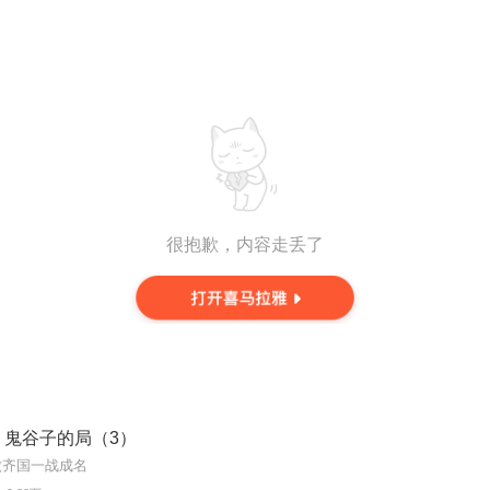
很抱歉，内容走丢了
：鬼谷子的局（3）
败齐国一战成名