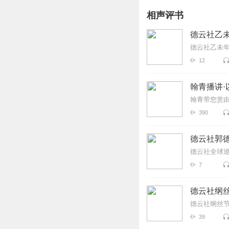
相声评书
德云社乙未
德云社乙未年
12
翰青播讲·
翰青带您赏
390
德云社郭德
德云社全球巡
7
德云社纲丝
德云社纲丝节
39