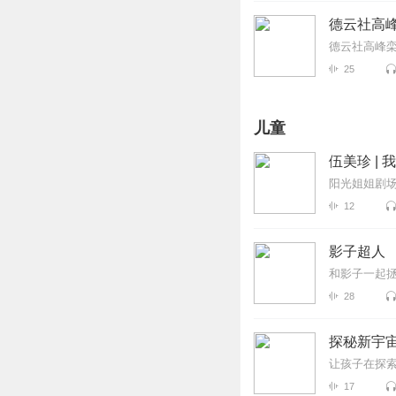
德云社高
德云社高峰栾
25
儿童
伍美珍 |
阳光姐姐剧
12
影子超人
和影子一起
28
探秘新宇宙
让孩子在探
17