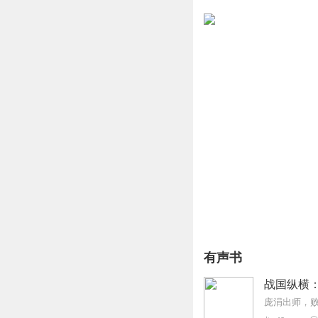
有声书
战国纵横
庞涓出师，