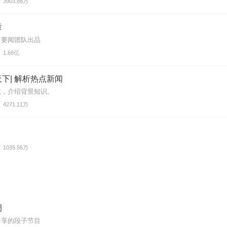
3903.88万
章
》要闻团队出品
1.66亿
下| 解析热点新闻
点，介绍背景知识。
4271.11万
1035.56万
调
分享的段子节目