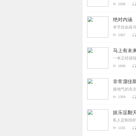
1006
绝对内涵
本节目由喜
1067
马上有未来
一本正经讲
1608
非常溜佳期
接地气的东
1304
娱乐逗翻天
私人定制你
1191