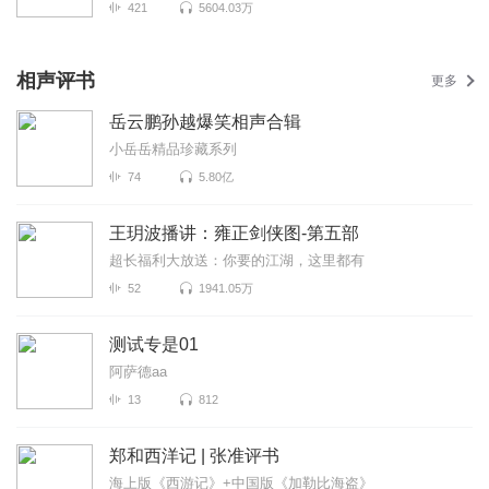
421
5604.03万
相声评书
更多
岳云鹏孙越爆笑相声合辑
小岳岳精品珍藏系列
74
5.80亿
王玥波播讲：雍正剑侠图-第五部
超长福利大放送：你要的江湖，这里都有
52
1941.05万
测试专是01
阿萨德aa
13
812
郑和西洋记 | 张准评书
海上版《西游记》+中国版《加勒比海盗》