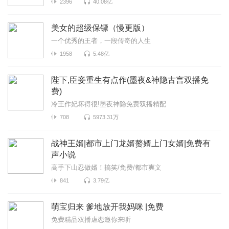
2396
40.08亿
美女的超级保镖（慢更版）
一个优秀的王者，一段传奇的人生
1958
5.48亿
陛下,臣妾重生有点作(墨夜&神隐古言双播免
费)
冷王作妃坏得很!墨夜神隐免费双播精配
708
5973.31万
战神王婿|都市上门龙婿赘婿上门女婿|免费有
声小说
高手下山忍做婿！搞笑/免费/都市爽文
841
3.79亿
萌宝归来 爹地放开我妈咪 |免费
免费精品双播虐恋邀你来听