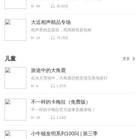
89
35.39万
大逗相声精品专场
相声界的吴彦祖，周周都有新包袱
14
73.79万
儿童
更多
旅途中的大角鹿
在冰天雪地中，大角鹿仍然坚强无畏地前行
6
1.37万
不一样的卡梅拉（免费版）
不一样的卡梅拉官方故事音频来啦！
18
1.13亿
小牛顿发明系列100问 | 第三季