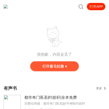
打开APP
很抱歉，内容走丢了
有声书
更多
都市奇门医圣|叶皓轩|全本免费
完整结局搜：都市奇门医圣|妙手神医叶皓轩