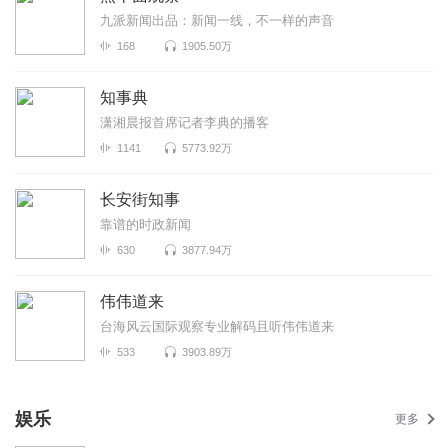
九派新闻出品：新闻一线，不一样的声音
168
1905.50万
知事典
潇湘晨报首席记者李典的播客
1141
5773.92万
长安街知事
靠谱的时政新闻
630
3877.94万
伟伟道来
台海风云国际观察专业解码且听伟伟道来
533
3903.89万
娱乐
更多