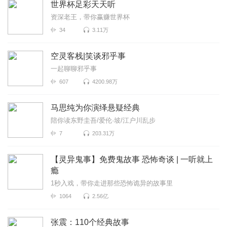
世界杯足彩天天听
资深老王，带你赢赚世界杯
34
3.11万
空灵客栈|笑谈邪乎事
一起聊聊邪乎事
607
4200.98万
马思纯为你演绎悬疑经典
陪你读东野圭吾/爱伦·坡/江户川乱步
7
203.31万
【灵异鬼事】免费鬼故事 恐怖奇谈 | 一听就上
瘾
1秒入戏，带你走进那些恐怖诡异的故事里
1064
2.56亿
张震：110个经典故事