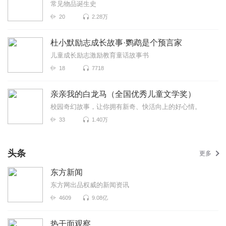
常见物品诞生史
20
2.28万
杜小默励志成长故事·鹦鹉是个预言家
儿童成长励志激励教育童话故事书
18
7718
亲亲我的白龙马（全国优秀儿童文学奖）
校园奇幻故事，让你拥有新奇、快活向上的好心情。
33
1.40万
头条
更多
东方新闻
东方网出品权威的新闻资讯
4609
9.08亿
热干面观察