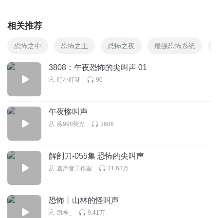
相关推荐
恐怖之中
恐怖之主
恐怖之夜
最强恐怖系统
3808：午夜恐怖的尖叫声 01
叮小叮呀
90
午夜惨叫声
薇998荧光
3606
解剖刀-055集 恐怖的尖叫声
鑫声音工作室
11.63万
恐怖丨山林的怪叫声
凯神_
9.41万