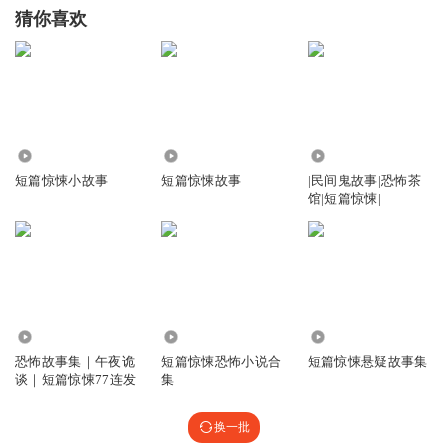
猜你喜欢
1440
7411
6.05万
短篇惊悚小故事
短篇惊悚故事
|民间鬼故事|恐怖茶
馆|短篇惊悚|
3.17万
2.79万
1.50万
恐怖故事集｜午夜诡
短篇惊悚恐怖小说合
短篇惊悚悬疑故事集
谈｜短篇惊悚77连发
集
换一批