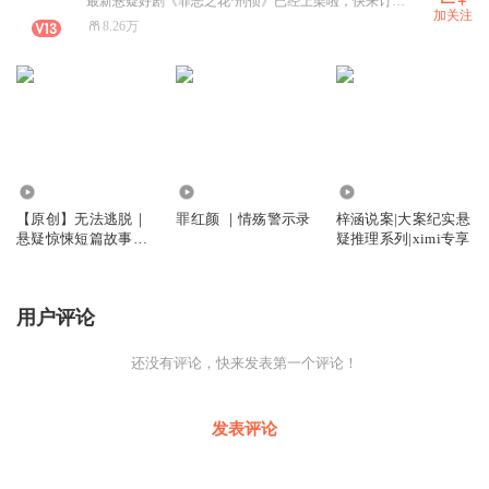
最新悬疑好剧《罪恶之花·刑侦》已经上架啦，快来订阅收听叭！世人说，恶人自有天收。 世人说，是非自有公论。 弟弟的惨死，父亲的冤死，母亲的疯癫，何来公道？ 储觅不愿信了，这所谓的公道由她自己主持吧。 罪恶的花在储觅九岁的心底埋下了种子，在昭昭天理中发芽，在灼灼人心中盛开。……《嘘，别说话 | 细思甚恐的都市刑侦悬疑多播好剧》《午夜小茶馆》《百味人生》《罪红颜》持续火热更新中~小耳朵们，寻找最特别的你
加关注
8.26万
664.73万
1367.28万
183.12万
【原创】无法逃脱｜
罪红颜 ｜情殇警示录
梓涵说案|大案纪实悬
悬疑惊悚短篇故事簿
疑推理系列|ximi专享
（胆小勿入）
用户评论
还没有评论，快来发表第一个评论！
发表评论