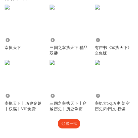
9095.46万
9.38万
53.23万
宰执天下
三国之宰执天下|精品
有声书《宰执天下》
双播
全集版
6334.96万
4.96万
2851
宰执天下丨历史穿越
三国之宰执天下丨穿
宰执大宋|历史|架空
丨权谋丨VIP免费丨
越历史丨历史争霸丨
历史|种田文|权谋|AI
多人有声剧
历史架空丨AI电子书
专辑
换一批