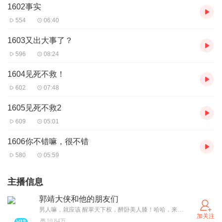
1602事实
554
06:40
1603又出大事了？
596
08:24
1604见死不救！
602
07:48
1605见死不救2
609
05:01
1606你不错嘛，很不错
580
05:59
主播信息
郭靖大侠和他的朋友们
男人嘛，就应该 醒掌天下权，醉卧美人膝！哈哈，来吧，与郭大侠一起，仗剑走天涯！畅游有声世界！ 原创《省委班子解读》火热更新中
加关注
10.84万