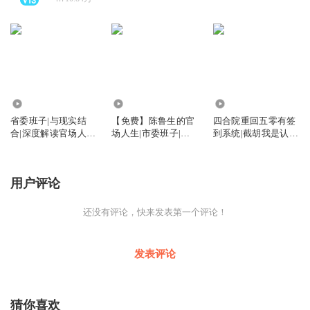
349
39.36万
95.43万
省委班子|与现实结
【免费】陈鲁生的官
四合院重回五零有签
合|深度解读官场人情
场人生|市委班子|市
到系统|截胡我是认真
世故公开课
委书记|省委班子|坚
的|骆驼祥子
如磐石
用户评论
还没有评论，快来发表第一个评论！
发表评论
猜你喜欢