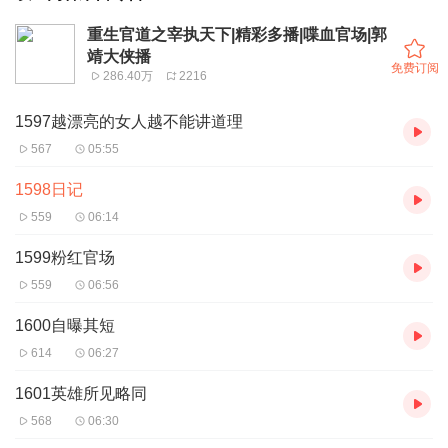
重生官道之宰执天下|精彩多播|喋血官场|郭
靖大侠播
免费订阅
286.40万
2216
1597越漂亮的女人越不能讲道理
567
05:55
1598日记
559
06:14
1599粉红官场
559
06:56
1600自曝其短
614
06:27
1601英雄所见略同
568
06:30