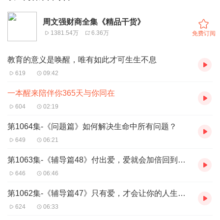
周文强财商全集《精品干货》
1381.54万
6.36万
免费订阅
教育的意义是唤醒，唯有如此才可生生不息
619
09:42
一本醒来陪伴你365天与你同在
604
02:19
第1064集-《问题篇》如何解决生命中所有问题？
649
06:21
第1063集-《辅导篇48》付出爱，爱就会加倍回到你身上
646
06:46
第1062集-《辅导篇47》只有爱，才会让你的人生更成功
624
06:33