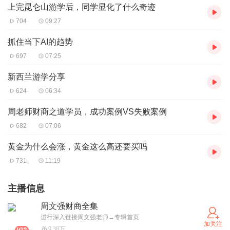
上完昆仑山游学后，同学显化了什么奇迹
704
09:27
抓住当下AI的趋势
697
07:25
新西兰游学分享
624
06:34
周老师财商之道学员，成功案例VS失败案例
682
07:06
黄金为什么会涨，黄金这么高还要买吗
731
11:19
主播信息
周文强财商全集
进行深入链接周文强老师→专辑首页
加关注
9.38万