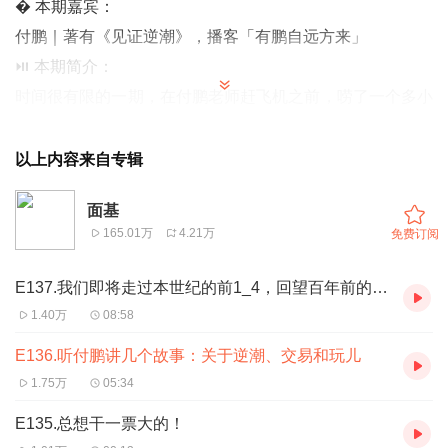
� 本期嘉宾：
付鹏｜著有《
见证逆潮
》，播客「
有鹏自远方来
」
⏯️ 本期简介：
时间很有限的一期，在付鹏老师赶飞机之前，唠了一个多小
时。没聊爽，以后再找机会。这期主要是讲故事：
关于如何安放自己的收入端-资产端-负债端
以上内容来自专辑
关于认命和折腾
面基
关于
养儿
，
防
（坑爹），（变）
老
165.01万
4.21万
免费订阅
关于玩起来
关于交易
E137.我们即将走过本世纪的前1_4，回望百年前的来时路和“前夜感”
欢迎大家收听。
1.40万
08:58
️风险提示：所有内容皆仅以交流嘉宾和主播个人想法和分享
E136.听付鹏讲几个故事：关于逆潮、交易和玩儿
知识为目的，完全不构成任何投资建议或参考。请读者注意
1.75万
05:34
判断其中风险，结合个人投资目标、财务状况和需求，独立
E135.总想干一票大的！
思考，谨慎决策。your money your decision. 依据或使用本