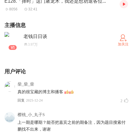
E128.「择时」这门屠龙术，我还是想劝退各位...
32:50
鼓掌的一段：养儿，防，老
8056
32:41
37:08
分配的第一刀
43:44
见证逆潮，怎么个逆法？
主播信息
46:06
讲一个关于交易性格的故事
老钱日日谈
52:04
关于调研
加关注
3.97万
59:02
易赢难输的非对称
1:00:46
一个套利的故事：价差、利差、汇差
� 后期制作、声音设计：Dong
用户评论
� 欢迎关注
@老钱日日谈
，如果播客没听够，可以来公众
号找我玩，这边的更新频率会高一些。
柴_柴_柴
也欢迎大家来�
真的很宝藏的博主和播客
知识星球「人生要选对」
找我玩，这里是
回复
我自己学习的输入笔记，也算半个听友群。
2025-12-24
2
樱桃_小_丸子S
上一期是哪期？能否把嘉宾之前的期备注，因为题目搜索付
鹏找不出来，谢谢