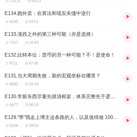
1.01万
00:13
播客内容所造成的后果由您独自承担。
� 时间轴：
E134.跑外卖：在算法和现实夹缝中逆行
00:49
王起明的故事：出海，一技之长，运气和时代
9100
53:51
05:29
出海不是目的，靠近优势要素才是！
E133.涨跌之外的第三种可能（亦是选择）
09:46
“穷爸爸”也没错，只是奖励奋斗的时代过去了
7337
16:43
10:52
民粹其实是集体面对失败和痛苦的一种自我保护情绪
E132.比特本位：货币的另一种可能？不！是使命！
13:16
硬币的两面
9711
47:48
15:22
同一个命题/机会，不同人的约束条件不一样
E131.当大周期失效，新的宏观坐标在哪里？
17:05
中登要保现金流
9985
25:43
18:57
相比重启人生，还是利用好存量更现实
20:45
接受-利用-克服
E130.学新东西尽量先摸清框架，体系完整先于逻辑自洽和观点正误
23:33
新痛苦：不是没有路，而是路都看清了，甚至连鄙视
9477
06:10
链都看清了
E129.“带”我走上博主这条路的人，以及值得做 1000 遍的事
27:40
新技术的阻力
5328
38:03
30:48
代际分配，和对误解的澄清