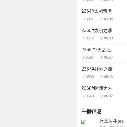
2364#太初帝希
3937
05:06
2365#太初之孽
3575
05:30
2366 补天之愿
3507
05:37
2367#补天之愿
3600
05:43
2368#时间之外
3543
05:02
主播信息
撒旦先生pro