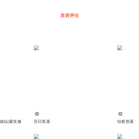
发表评论
4.89万
147
成仙|爆笑修
百日筑基
站桩筑基