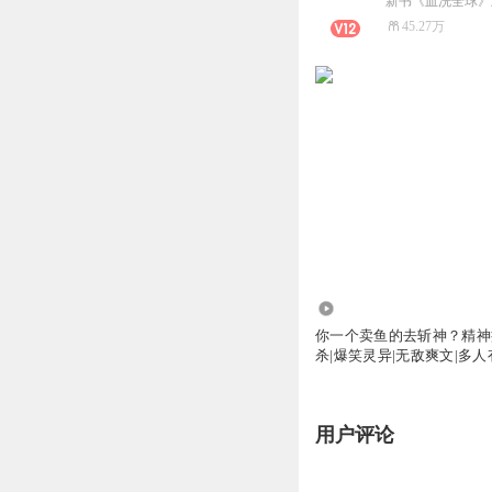
新书《血洗全球》上架
45.27万
306.93万
你一个卖鱼的去斩神？精神
杀|爆笑灵异|无敌爽文|多
用户评论