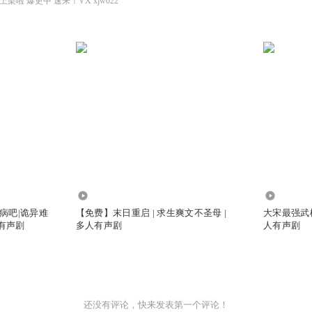
啦 爆更中 速来！VX xjw022
6.51万
599.35万
病吧|诡异难
【免费】末日重启 | 求生爽文不圣母 |
大宋最强武松
人有声剧
多人有声剧
人有声剧
还没有评论，快来发表第一个评论！