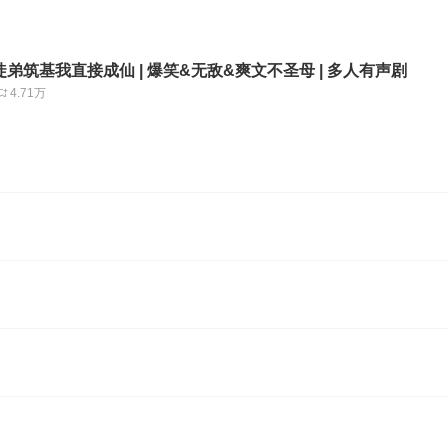
弟筑基我直接成仙 | 爆笑&无敌&爽文不圣母 | 多人有声剧
4.71万