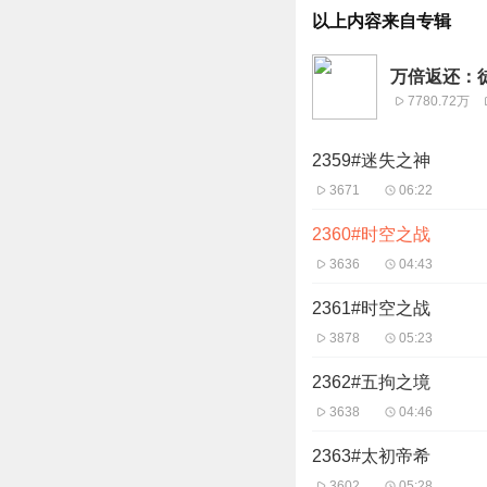
以上内容来自专辑
万倍返还：徒
7780.72万
2359#迷失之神
3671
06:22
2360#时空之战
3636
04:43
2361#时空之战
3878
05:23
2362#五拘之境
3638
04:46
2363#太初帝希
3602
05:28