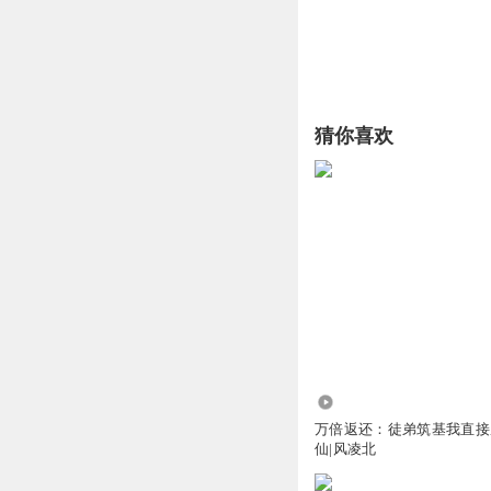
猜你喜欢
3590.58万
万倍返还：徒弟筑基我直接
仙|风凌北