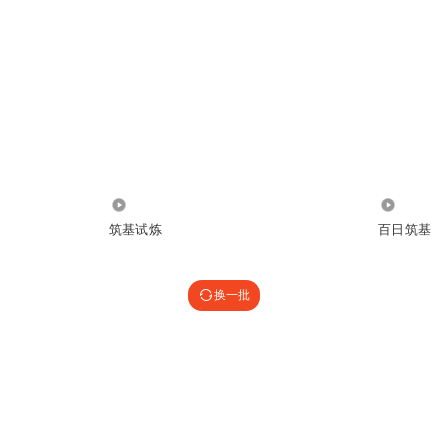
2623
46
筑基试炼
百日筑基
换一批