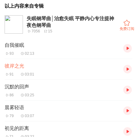
以上内容来自专辑
失眠钢琴曲│治愈失眠 平静内心专注提神
夜色钢琴曲
免费订阅
7056
15
自我催眠
93
02:13
彼岸之光
91
03:01
沉默的回声
86
03:25
晨雾轻语
79
03:07
初见的距离
71
03:22