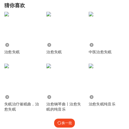
猜你喜欢
4471
8285
1.82万
治愈失眠
治愈失眠
中医治愈失眠
98.06万
7.31万
3171
失眠治疗催眠曲，治
治愈钢琴曲丨治愈失
治愈失眠纯音乐
愈失眠
眠的纯音乐
换一批