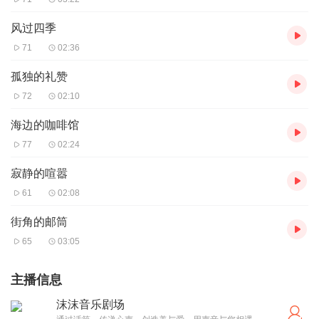
风过四季
71
02:36
孤独的礼赞
72
02:10
海边的咖啡馆
77
02:24
寂静的喧嚣
61
02:08
街角的邮筒
65
03:05
主播信息
沫沫音乐剧场