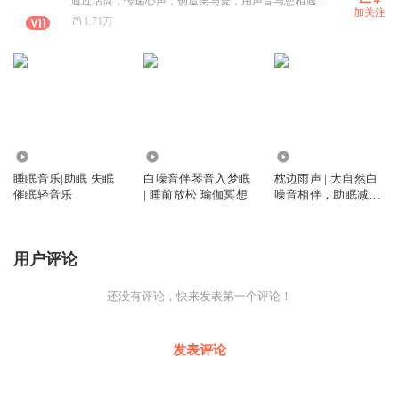
通过话筒，传递心声，创造美与爱，用声音与您相遇！一位爱讲故事的姑娘。
加关注
1.71万
10.59万
1358
9622
睡眠音乐|助眠 失眠
白噪音伴琴音入梦眠
枕边雨声 | 大自然白
催眠轻音乐
| 睡前放松 瑜伽冥想
噪音相伴，助眠减压
舒缓身心
用户评论
还没有评论，快来发表第一个评论！
发表评论