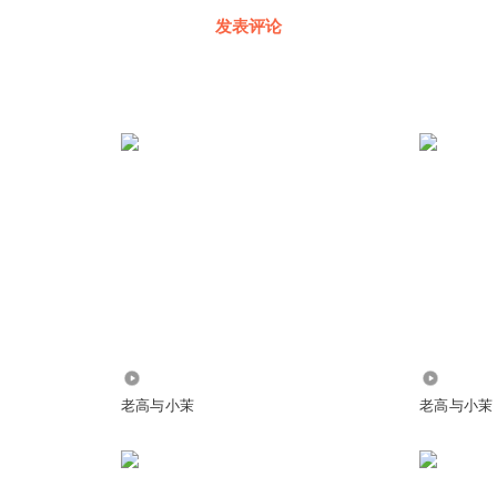
发表评论
113.37万
92.42万
老高与小茉
老高与小茉