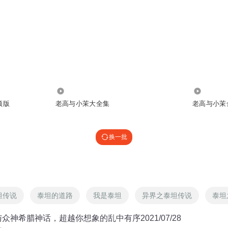
1.39万
5.14万
频版
老高与小茉大全集
老高与小茉
换一批
坦传说
泰坦的道路
我是泰坦
异界之泰坦传说
泰坦
众神希腊神话，超越你想象的乱中有序2021/07/28