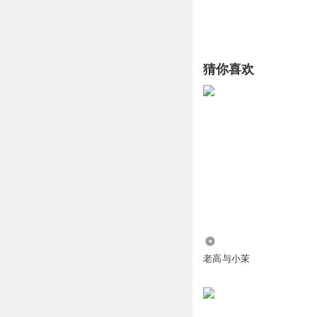
猜你喜欢
120.78万
老高与小茉