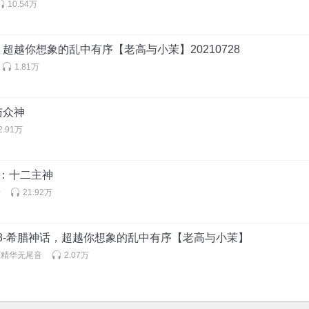
10.54万
超越你想象的乱中有序【老高与小茉】20210728
1.81万
与众神
2.91万
3：十二主神
听
21.92万
07/28-希腊神话，超越你想象的乱中有序【老高与小茉】
茉精华无尾音
2.07万