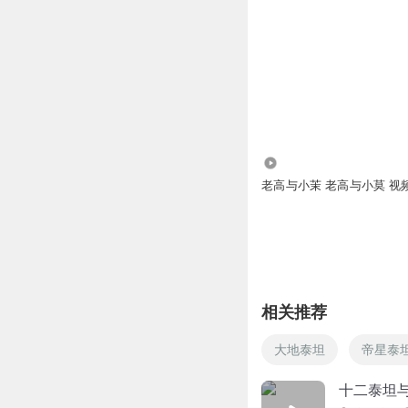
1264.21万
老高与小茉 老高与小莫 视
相关推荐
大地泰坦
帝星泰
十二泰坦与