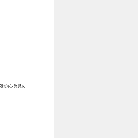
肖运势|心骉易文