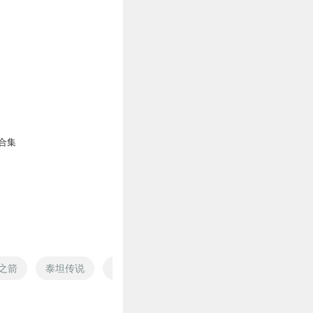
合集
之箭
泰坦传说
泰坦与龙之王
海贼泰坦大将
从泰