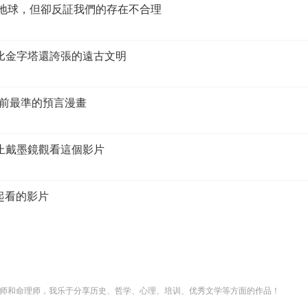
一個地球，但卻反証我們的存在不合理
誰？比金字塔還誇張的遠古文明
目前最準的預言漫畫
，禁止戴墨鏡觀看這個影片
一起看的影片
师和命理师，我乐于分享历史、哲学、心理、培训、优秀文学等方面的作品！