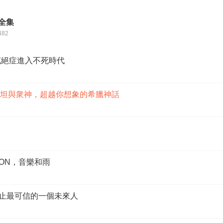
全集
482
攻克絕症進入不死時代
二泰坦與衆神，超越你想象的希臘神話
 LION，音樂和雨
前爲止最可信的一個未來人