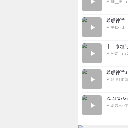
谦__谦
希腊神话，
安其尔儿
十二泰坦
沦惑
希腊神话
喵博士听
2021/
老高与小